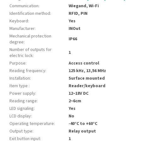
Communication
:
Wiegand, Wi-Fi
Identification method
:
RFID, PIN
Keyboard
:
Yes
Manufacturer
:
INOut
Mechanical protection
IP66
degree
:
Number of outputs for
1
electric lock
:
Purpose
:
Access control
Reading frequency
:
125 kHz, 13,56 MHz
Installation
:
Surface mounted
Item type
:
Reader/keyboard
Power supply
:
12~18V DC
Reading range
:
2~6cm
LED signaling
:
Yes
LCD display
:
No
Operating temperature
:
-40°C to +60°C
Output type
:
Relay output
Exit button input
:
1