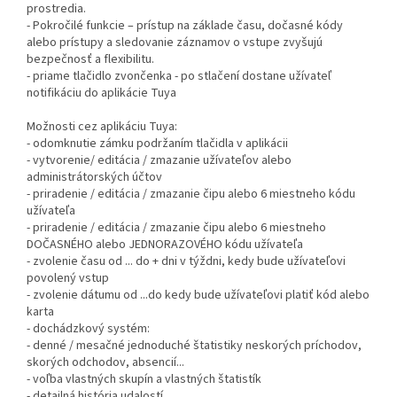
prostredia.
- Pokročilé funkcie – prístup na základe času, dočasné kódy
alebo prístupy a sledovanie záznamov o vstupe zvyšujú
bezpečnosť a flexibilitu.
- priame tlačidlo zvončenka - po stlačení dostane užívateľ
notifikáciu do aplikácie Tuya
Možnosti cez aplikáciu Tuya:
- odomknutie zámku podržaním tlačidla v aplikácii
- vytvorenie/ editácia / zmazanie užívateľov alebo
administrátorských účtov
- priradenie / editácia / zmazanie čipu alebo 6 miestneho kódu
užívateľa
- priradenie / editácia / zmazanie čipu alebo 6 miestneho
DOČASNÉHO alebo JEDNORAZOVÉHO kódu užívateľa
- zvolenie času od ... do + dni v týždni, kedy bude užívateľovi
povolený vstup
- zvolenie dátumu od ...do kedy bude užívateľovi platiť kód alebo
karta
- dochádzkový systém:
- denné / mesačné jednoduché štatistiky neskorých príchodov,
skorých odchodov, absencií...
- voľba vlastných skupín a vlastných štatistík
- detailná história udalostí