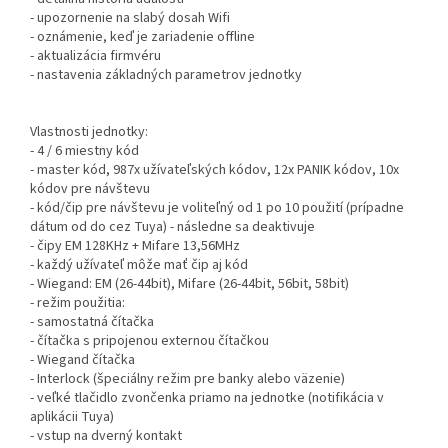
- upozornenie na slabý dosah Wifi
- oznámenie, keď je zariadenie offline
- aktualizácia firmvéru
- nastavenia základných parametrov jednotky
Vlastnosti jednotky:
- 4 / 6 miestny kód
- master kód, 987x užívateľských kódov, 12x PANIK kódov, 10x
kódov pre návštevu
- kód/čip pre návštevu je voliteľný od 1 po 10 použití (prípadne
dátum od do cez Tuya) - následne sa deaktivuje
- čipy EM 128KHz + Mifare 13,56MHz
- každý užívateľ môže mať čip aj kód
- Wiegand: EM (26-44bit), Mifare (26-44bit, 56bit, 58bit)
- režim použitia:
- samostatná čítačka
- čítačka s pripojenou externou čítačkou
- Wiegand čítačka
- Interlock (špeciálny režim pre banky alebo väzenie)
- veľké tlačidlo zvončenka priamo na jednotke (notifikácia v
aplikácii Tuya)
- vstup na dverný kontakt