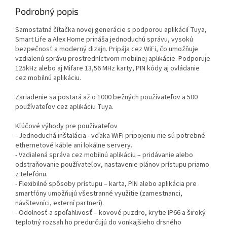
Podrobný popis
Samostatná čítačka novej generácie s podporou aplikácií Tuya,
Smart Life a Alex Home prináša jednoduchú správu, vysokú
bezpečnosť a moderný dizajn. Pripája cez WiFi, čo umožňuje
vzdialenú správu prostredníctvom mobilnej aplikácie. Podporuje
125kHz alebo aj Mifare 13,56 MHz karty, PIN kódy aj ovládanie
cez mobilnú aplikáciu.
Zariadenie sa postará až o 1000 bežných používateľov a 500
používateľov cez aplikáciu Tuya.
Kľúčové výhody pre používateľov
- Jednoduchá inštalácia - vďaka WiFi pripojeniu nie sú potrebné
ethernetové káble ani lokálne servery.
- Vzdialená správa cez mobilnú aplikáciu – pridávanie alebo
odstraňovanie používateľov, nastavenie plánov prístupu priamo
z telefónu.
- Flexibilné spôsoby prístupu – karta, PIN alebo aplikácia pre
smartfóny umožňujú všestranné využitie (zamestnanci,
návštevníci, externí partneri).
- Odolnosť a spoľahlivosť – kovové puzdro, krytie IP66 a široký
teplotný rozsah ho predurčujú do vonkajšieho drsného