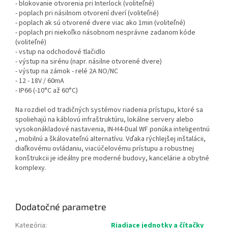
- blokovanie otvorenia pri Interlock (voliteľné)
- poplach pri násilnom otvorení dverí (voliteľné)
- poplach ak sú otvorené dvere viac ako 1min (voliteľné)
- poplach pri niekoľko násobnom nesprávne zadanom kóde
(voliteľné)
- vstup na odchodové tlačidlo
- výstup na sirénu (napr. násilne otvorené dvere)
- výstup na zámok - relé 2A NO/NC
- 12 - 18V / 60mA
- IP66 (-10°C až 60°C)
Na rozdiel od tradičných systémov riadenia prístupu, ktoré sa
spoliehajú na káblovú infraštruktúru, lokálne servery alebo
vysokonákladové nastavenia, IN-H4-Dual WF ponúka inteligentnú
, mobilnú a škálovateľnú alternatívu. Vďaka rýchlejšej inštalácii,
diaľkovému ovládaniu, viacúčelovému prístupu a robustnej
konštrukcii je ideálny pre moderné budovy, kancelárie a obytné
komplexy.
Dodatočné parametre
Kategória
:
Riadiace jednotky a čítačky