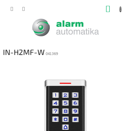
Prejsť
NÁKUP
na
obsah
KOŠÍK
IN-H2MF-W
041369