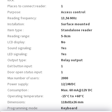
lock
:
Places to connect reader
:
1
Purpose
:
Access control
Reading frequency
:
13,56 MHz
Installation
:
Surface mounted
Item type
:
Standalone reader
Reading range
:
5-8cm
LCD display
:
No
Sound signaling
:
Yes
LED signaling
:
Yes
Output type
:
Relay output
Exit button input
:
1
Door open status input
:
1
Max number of users
:
2000
Power supply
:
12/24VDC
Consumption
:
Max. 60 mA@12V DC
Operating temperature
:
-15°C to +60°C
Dimensions
:
118x81x26 mm
Programming mode
:
Keyboard