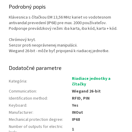
Podrobný popis
Klávesnica s čítačkou EM 13,56 MHz kariet vo vodotesnom
antivandal prevedení (IP68) pre max. 2000 používateľov.
Podporuje prevádzkový režim: iba karta, iba kód, karta + kód.
Chrómový kryt.
Senzor proti neoprávnenej manipulácii.
Wiegand 26-bit - môže byť pripojená k riadiacej jednotke.
Dodatočné parametre
Riadiace jednotky a
Kategória
:
čítačky
Communication
:
Wiegand 26-bit
Identification method
:
RFID, PIN
Keyboard
:
Yes
Manufacturer
:
INOut
Mechanical protection degree
:
IP68
Number of outputs for electric
1