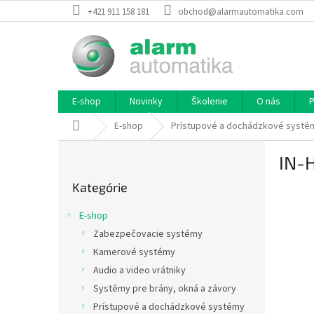
Prejsť
+421 911 158 181
obchod@alarmautomatika.com
na
obsah
E-shop
Novinky
Školenie
O nás
P
Domov
E-shop
Prístupové a dochádzkové systé
B
IN-
o
Preskočiť
č
Kategórie
kategórie
n
ý
E-shop
p
Zabezpečovacie systémy
a
Kamerové systémy
n
e
Audio a video vrátniky
l
Systémy pre brány, okná a závory
Prístupové a dochádzkové systémy