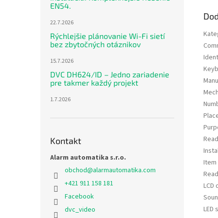
EN54.
Dod
22.7.2026
Kate
Rýchlejšie plánovanie Wi-Fi sietí
bez zbytočných otáznikov
Comm
Iden
15.7.2026
Keyb
DVC DH624/ID – Jedno zariadenie
Manu
pre takmer každý projekt
Mech
1.7.2026
Numb
Plac
Purp
Read
Kontakt
Insta
Alarm automatika s.r.o.
Item
obchod
@
alarmautomatika.com
Read
+421 911 158 181
LCD 
Facebook
Soun
LED s
dvc_video