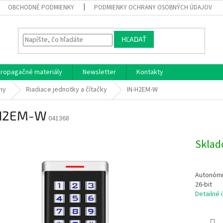
OBCHODNÉ PODMIENKY
PODMIENKY OCHRANY OSOBNÝCH ÚDAJOV
HĽADAŤ
ropagačné materiály
Newsletter
Kontakty
my
Riadiace jednotky a čítačky
IN-H2EM-W
H2EM-W
041368
Skla
Autonómn
26-bit
Detailné 