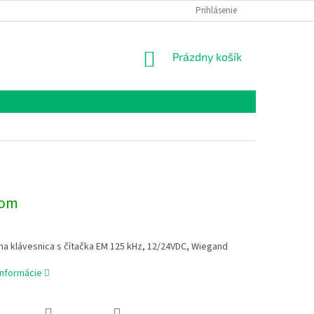
Prihlásenie
NÁKUPNÝ
Prázdny košík
KOŠÍK
dom
a klávesnica s čítačka EM 125 kHz, 12/24VDC, Wiegand
informácie