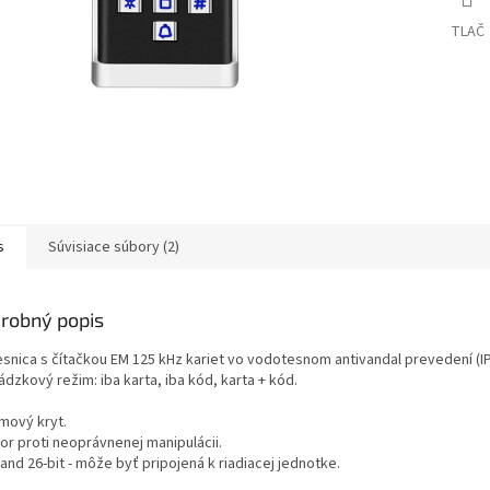
TLAČ
s
Súvisiace súbory (2)
robný popis
esnica s čítačkou EM 125 kHz kariet vo vodotesnom antivandal prevedení (I
dzkový režim: iba karta, iba kód, karta + kód.
mový kryt.
or proti neoprávnenej manipulácii.
nd 26-bit - môže byť pripojená k riadiacej jednotke.