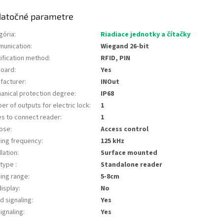
atočné parametre
gória
:
Riadiace jednotky a čítačky
unication
:
Wiegand 26-bit
tification method
:
RFID, PIN
oard
:
Yes
facturer
:
INOut
anical protection degree
:
IP68
er of outputs for electric lock
:
1
es to connect reader
:
1
ose
:
Access control
ing frequency
:
125 kHz
llation
:
Surface mounted
 type
:
Standalone reader
ing range
:
5-8cm
display
:
No
d signaling
:
Yes
ignaling
:
Yes