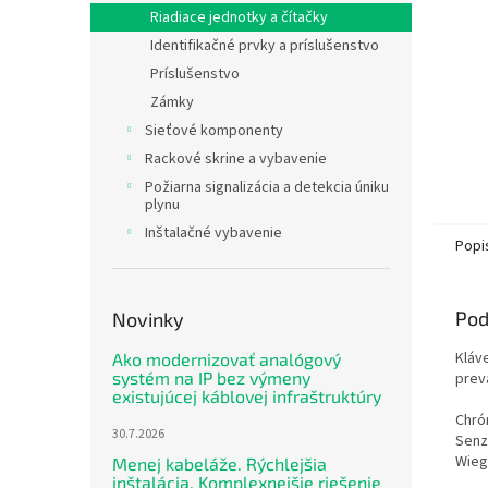
Riadiace jednotky a čítačky
Identifikačné prvky a príslušenstvo
Príslušenstvo
Zámky
Sieťové komponenty
Rackové skrine a vybavenie
Požiarna signalizácia a detekcia úniku
plynu
Inštalačné vybavenie
Popi
Pod
Novinky
Kláv
Ako modernizovať analógový
systém na IP bez výmeny
prevá
existujúcej káblovej infraštruktúry
Chró
30.7.2026
Senz
Wiega
Menej kabeláže. Rýchlejšia
inštalácia. Komplexnejšie riešenie