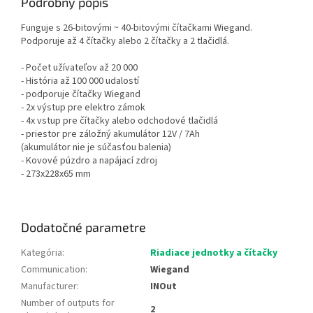
Podrobný popis
Funguje s 26-bitovými ~ 40-bitovými čítačkami Wiegand.
Podporuje až 4 čítačky alebo 2 čítačky a 2 tlačidlá.
- Počet užívateľov až 20 000
- História až 100 000 udalostí
- podporuje čítačky Wiegand
- 2x výstup pre elektro zámok
- 4x vstup pre čítačky alebo odchodové tlačidlá
- priestor pre záložný akumulátor 12V / 7Ah
(akumulátor nie je súčasťou balenia)
- Kovové púzdro a napájací zdroj
- 273x228x65 mm
Dodatočné parametre
Kategória
:
Riadiace jednotky a čítačky
Communication
:
Wiegand
Manufacturer
:
INOut
Number of outputs for
2