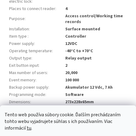
electric lock
:
Places to connect reader
:
4
Access control/Working time
Purpose
:
records
Installation
:
Surface mounted
Item type
:
Controller
Power supply
:
12VDC
Operating temperature
:
-40°C to +70°C
Output type
:
Relay output
Exit button input
:
2
Max number of users
:
20,000
Event memory
:
100 000
Backup power supply
:
Akumulator 12 Vdc, 7 Ah
Programming mode
:
Software
Dimensions
:
273x228x65mm
Tento web používa súbory cookie. Ďalším prechádzaním
Z
tohto webu vyjadrujete súhlas s ich používaním. Viac
á
informácií
tu
.
Newsletter
Facebook
LinkedIn
Instagram
YouTube
p