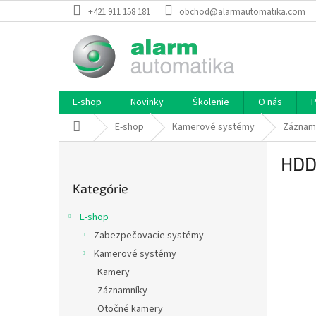
Prejsť
+421 911 158 181
obchod@alarmautomatika.com
na
obsah
E-shop
Novinky
Školenie
O nás
P
Domov
E-shop
Kamerové systémy
Záznam
B
HDD
o
Preskočiť
č
Kategórie
kategórie
n
ý
E-shop
p
Zabezpečovacie systémy
a
Kamerové systémy
n
e
Kamery
l
Záznamníky
Otočné kamery