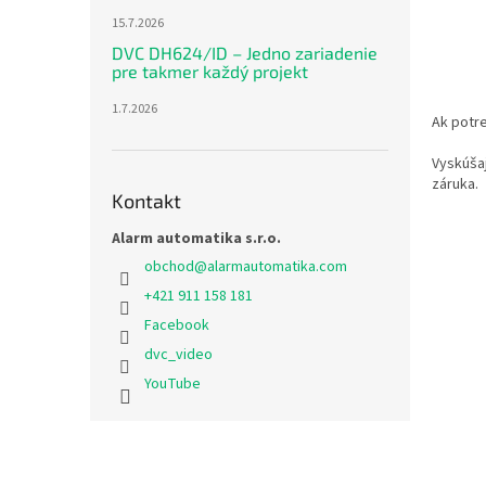
15.7.2026
DVC DH624/ID – Jedno zariadenie
pre takmer každý projekt
1.7.2026
Ak potre
Vyskúšaj
záruka.
Kontakt
Alarm automatika s.r.o.
obchod
@
alarmautomatika.com
+421 911 158 181
Facebook
dvc_video
YouTube
Z
á
p