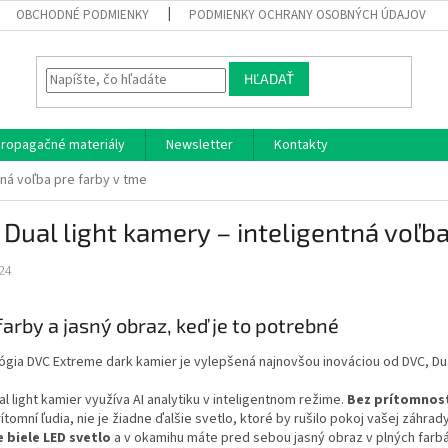
OBCHODNÉ PODMIENKY
PODMIENKY OCHRANY OSOBNÝCH ÚDAJOV
HĽADAŤ
ropagačné materiály
Newsletter
Kontakty
tná voľba pre farby v tme
Dual light kamery – inteligentná voľba
24
farby a jasný obraz, keď je to potrebné
gia DVC Extreme dark kamier je vylepšená najnovšou inováciou od DVC, Dua
al light kamier využíva AI analytiku v inteligentnom režime.
Bez prítomnosti
rítomní ľudia, nie je žiadne ďalšie svetlo, ktoré by rušilo pokoj vašej záhra
e biele LED svetlo
a v okamihu máte pred sebou jasný obraz v plných farbách,