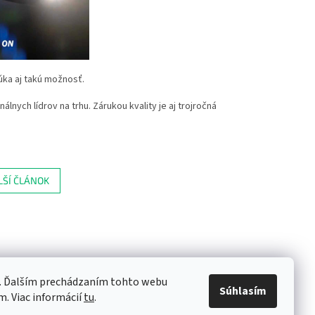
úka aj takú možnosť.
álnych lídrov na trhu. Zárukou kvality je aj trojročná
LŠÍ ČLÁNOK
e. Ďalším prechádzaním tohto webu
Súhlasím
m. Viac informácií
tu
.