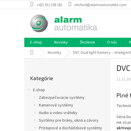
Prejsť
+421 911 158 181
obchod@alarmautomatika.com
na
obsah
E-shop
Novinky
Školenie
O nás
P
Domov
Novinky
DVC Dual light kamery – inteligen
B
DVC 
o
Preskočiť
č
Kategórie
kategórie
12.11.20
n
ý
E-shop
p
Plné 
Zabezpečovacie systémy
a
Kamerové systémy
Technoló
n
e
Audio a video vrátniky
Séria Du
l
Systémy pre brány, okná a závory
nie sú p
Prístupové a dochádzkové systémy
aktivuj