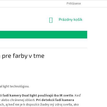
Prihlásenie
NÁKUPNÝ
Prázdny košík
KOŠÍK
 pre farby v tme
l light technológiou.
 ľudí kamery Dual light používajú iba IR svetlo
. Keď
dy alebo chránenej oblasti.
Pri detekcii ľudí kamera
 aj keď nie je k dispozícii žiadny iný zdroj svetla, ako