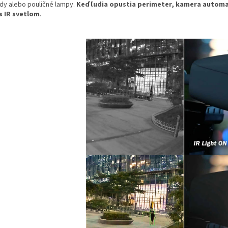
dy alebo pouličné lampy.
Keď ľudia opustia perimeter, kamera automat
s IR svetlom
.