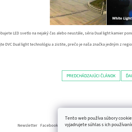
bujete LED svetlo na nejaký čas alebo neustále, séria Dual light kamier pon
te DVC Dual light technológiu a zistite, prečo je naša značka jedným z region
PREDCHÁDZAJÚCI ČLÁNOK
ĎA
Tento web používa súbory cooki
vyjadrujete súhlas s ich používaní
Newsletter
Facebook
LinkedIn
Instagram
YouTube