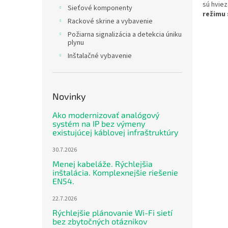
sú hviez
Sieťové komponenty
režimu 
Rackové skrine a vybavenie
Požiarna signalizácia a detekcia úniku
plynu
Inštalačné vybavenie
Novinky
Ako modernizovať analógový
systém na IP bez výmeny
existujúcej káblovej infraštruktúry
30.7.2026
Menej kabeláže. Rýchlejšia
inštalácia. Komplexnejšie riešenie
EN54.
22.7.2026
Rýchlejšie plánovanie Wi-Fi sietí
bez zbytočných otáznikov