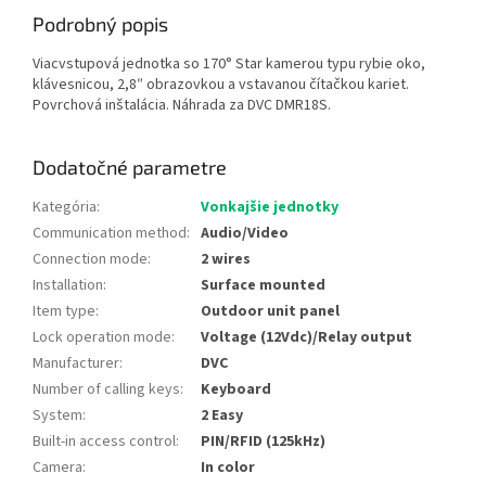
Podrobný popis
Viacvstupová jednotka so 170° Star kamerou typu rybie oko,
klávesnicou, 2,8″ obrazovkou a vstavanou čítačkou kariet.
Povrchová inštalácia. Náhrada za DVC DMR18S.
Dodatočné parametre
Kategória
:
Vonkajšie jednotky
Communication method
:
Audio/Video
Connection mode
:
2 wires
Installation
:
Surface mounted
Item type
:
Outdoor unit panel
Lock operation mode
:
Voltage (12Vdc)/Relay output
Manufacturer
:
DVC
Number of calling keys
:
Keyboard
System
:
2 Easy
Built-in access control
:
PIN/RFID (125kHz)
Camera
:
In color