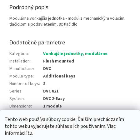
Podrobný popis
Modulárna vonkajšia jednotka - modul s mechanickým volacím
tlačidlom a podsvietením, 8x tlačidlo
Dodatočné parametre
Kategória
:
Vonkajšie jednotky, modulárne
Installation
:
Flush mounted
Manufacturer
:
DVC
Module type
:
Additional keys
Number of keys
:
8
Series
:
DVC 821
System
:
DVC 2-Easy
Dimensions
:
1 module
Tento web používa súbory cookie. Ďalším prechádzaním
Z
tohto webu vyjadrujete súhlas s ich používaním. Viac
á
informácií
tu
.
Newsletter
Facebook
LinkedIn
Instagram
YouTube
p