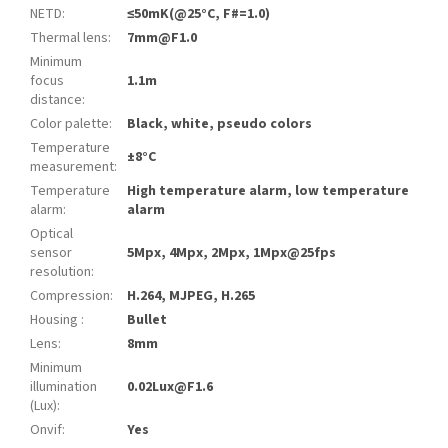
NETD
:
≤50mK(@25°C, F#=1.0)
Thermal lens
:
7mm@F1.0
Minimum
focus
1.1m
distance
:
Color palette
:
Black, white, pseudo colors
Temperature
±8°C
measurement
:
Temperature
High temperature alarm, low temperature
alarm
:
alarm
Optical
sensor
5Mpx, 4Mpx, 2Mpx, 1Mpx@25fps
resolution
:
Compression
:
H.264, MJPEG, H.265
Housing
:
Bullet
Lens
:
8mm
Minimum
illumination
0.02Lux@F1.6
(Lux)
:
Onvif
:
Yes