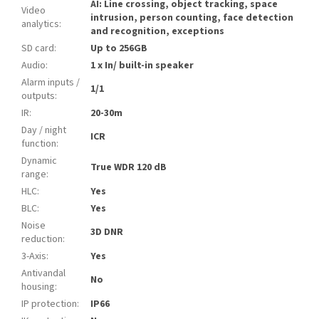
AI: Line crossing, object tracking, space
Video
intrusion, person counting, face detection
analytics
:
and recognition, exceptions
SD card
:
Up to 256GB
Audio
:
1 x In/ built-in speaker
Alarm inputs /
1/1
outputs
:
IR
:
20-30m
Day / night
ICR
function
:
Dynamic
True WDR 120 dB
range
:
HLC
:
Yes
BLC
:
Yes
Noise
3D DNR
reduction
:
3-Axis
:
Yes
Antivandal
No
housing
:
IP protection
:
IP66