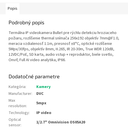
Popis
Podrobný popis
Termálna IP videokamera Bullet pre rýchlu detekciu hroziaceho
požiaru, rozlíšenie thermal snímača 256x192 objektív 7mm@F1.0,
meracia vzdialenosť 1.1m, presnosť ±8°C, optické rozlíšenie
5Mpx/30fps, objektív 8mm, H.265, IR 20-30m, True WDR 120dB,
12VDC/PoE, SD karta, audio vstup + reproduktor, biele svetlo,
Onvif, Full AI video analytika, IP66.
Dodatočné parametre
Kategória
:
Kamery
Manufacturer
:
DVC
Max
5mpx
resolution
:
Technology
:
IP video
Optical
1/2.7'' Omnivision OS05A20
sensor
: