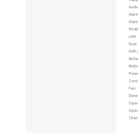
Audi
Alarm
Alar
RS48
LAN
:
Dual
DVR 
Netw
Mobi
Powe
Cons
Fan
:
Dime
Oper
Oper
Chan
Z