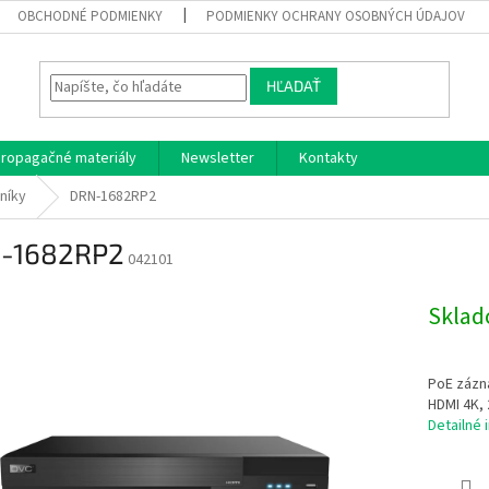
OBCHODNÉ PODMIENKY
PODMIENKY OCHRANY OSOBNÝCH ÚDAJOV
HĽADAŤ
ropagačné materiály
Newsletter
Kontakty
níky
DRN-1682RP2
-1682RP2
042101
Skla
PoE zázn
HDMI 4K, 
Detailné 