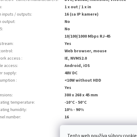
o
:
1 x out / 1 x in
 inputs / outputs
:
16 (sa IP kamere)
m output
:
No
5
:
No
10/100/1000 Mbps RJ-45
 stream
:
Yes
control
:
Web browser, mouse
ork access
:
IE, NVMS2.0
le access
:
Android, iOS
r supply
:
48V DC
umption
:
<10W without HDD
Yes
nsions
:
380 x 268 x 45 mm
ating temperature
:
-10°C - 50°C
ating humidity
:
10% - 90%
nel number
:
16
Tento web používa súbory cooki