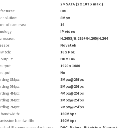
2 × SATA (2 x 10TB max.)
facturer
:
DVC
resolution
:
8Mpx
er of cameras
:
16
nology
:
IP video
ression
:
H.265S/H.265+/H.265/H.264
essor
:
Novatek
switch
:
16 x PoE
 output
:
HDMI 4K
output
:
1920 x 1080
output
:
No
rding 8Mpx
:
8Mpx@25fps
rding 5Mpx
:
5Mpx@25fps
rding 4Mpx
:
4Mpx@25fps
rding 3Mpx
:
3Mpx@25fps
rding 2Mpx
:
2Mpx@25fps
t bandwidth
:
160Mbps
smission bandwidth
:
160Mbps
orted IP camera manufacturers
:
DVC, Dahua, Hikvision, Vivotek