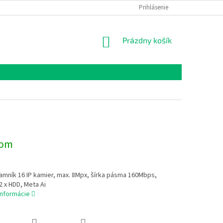
Prihlásenie
NÁKUPNÝ
Prázdny košík
KOŠÍK
dom
amník 16 IP kamier, max. 8Mpx, šírka pásma 160Mbps,
2 x HDD, Meta Ai
informácie