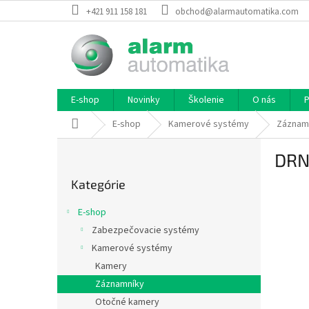
Prejsť
+421 911 158 181
obchod@alarmautomatika.com
na
obsah
E-shop
Novinky
Školenie
O nás
P
Domov
E-shop
Kamerové systémy
Záznam
B
DRN
o
Preskočiť
č
Kategórie
kategórie
n
ý
E-shop
p
Zabezpečovacie systémy
a
Kamerové systémy
n
e
Kamery
l
Záznamníky
Otočné kamery