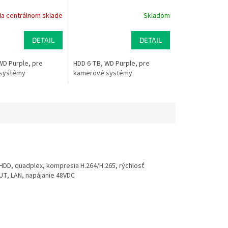
Na centrálnom sklade
Skladom
DETAIL
DETAIL
WD Purple, pre
HDD 6 TB, WD Purple, pre
systémy
kamerové systémy
 HDD, quadplex, kompresia H.264/H.265, rýchlosť
UT, LAN, napájanie 48VDC