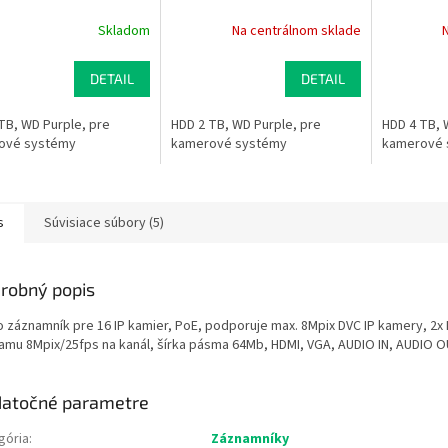
Skladom
Na centrálnom sklade
DETAIL
DETAIL
TB, WD Purple, pre
HDD 2 TB, WD Purple, pre
HDD 4 TB, 
ové systémy
kamerové systémy
kamerové 
s
Súvisiace súbory (5)
robný popis
o záznamník pre 16 IP kamier, PoE, podporuje max. 8Mpix DVC IP kamery, 2x
amu 8Mpix/25fps na kanál, šírka pásma 64Mb, HDMI, VGA, AUDIO IN, AUDIO O
atočné parametre
gória
:
Záznamníky