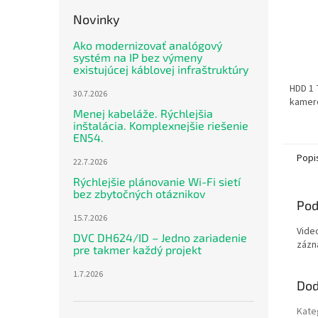
Novinky
Ako modernizovať analógový
systém na IP bez výmeny
existujúcej káblovej infraštruktúry
HDD 1 
30.7.2026
kamer
Menej kabeláže. Rýchlejšia
inštalácia. Komplexnejšie riešenie
EN54.
Popi
22.7.2026
Rýchlejšie plánovanie Wi-Fi sietí
bez zbytočných otáznikov
Pod
15.7.2026
Vide
DVC DH624/ID – Jedno zariadenie
zázn
pre takmer každý projekt
1.7.2026
Dod
Kate