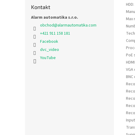
HDD
:
Kontakt
Manu
Alarm automatika s.r.o.
Max 
obchod
@
alarmautomatika.com
Numb
Tech
+421 911 158 181
Comp
Facebook
Proc
dvc_video
PoE 
YouTube
HDMI
VGA 
BNC 
Reco
Reco
Reco
Reco
Reco
Inpu
Tran
Supp