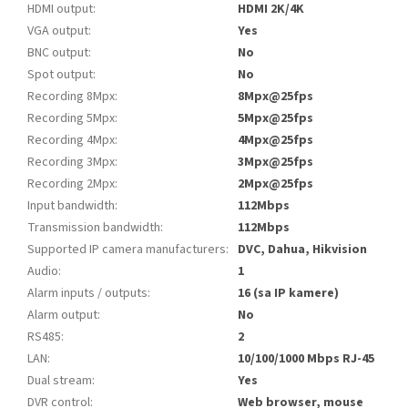
HDMI output
:
HDMI 2K/4K
VGA output
:
Yes
BNC output
:
No
Spot output
:
No
Recording 8Mpx
:
8Mpx@25fps
Recording 5Mpx
:
5Mpx@25fps
Recording 4Mpx
:
4Mpx@25fps
Recording 3Mpx
:
3Mpx@25fps
Recording 2Mpx
:
2Mpx@25fps
Input bandwidth
:
112Mbps
Transmission bandwidth
:
112Mbps
Supported IP camera manufacturers
:
DVC, Dahua, Hikvision
Audio
:
1
Alarm inputs / outputs
:
16 (sa IP kamere)
Alarm output
:
No
RS485
:
2
LAN
:
10/100/1000 Mbps RJ-45
Dual stream
:
Yes
DVR control
:
Web browser, mouse