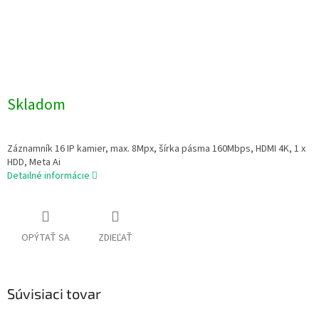
Skladom
Záznamník 16 IP kamier, max. 8Mpx, šírka pásma 160Mbps, HDMI 4K, 1 x
HDD, Meta Ai
Detailné informácie
OPÝTAŤ SA
ZDIEĽAŤ
Súvisiaci tovar