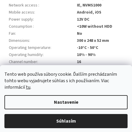
Network access
:
IE, NVMS1000
Mobile access
:
Android, iOS
Power supply
:
12V DC
Consumption
:
<10W without HDD
Fan
:
No
Dimensions
:
300 x 248 x 52 mm
Operating temperature
:
-10°C - 50°C
Operating humidity
:
10% - 90%
Channel number
:
16
Tento web používa súbory cookie. Ďalším prechádzaním
Z
tohto webu vyjadrujete súhlas s ich používaním. Viac
á
informácií
tu
.
Newsletter
Facebook
LinkedIn
Instagram
YouTube
p
ä
Nastavenie
t
i
Copyright 2026
Alarm automatika B2B
. Všetky práva vyhradené.
e
Súhlasím
Upraviť nastavenie cookies