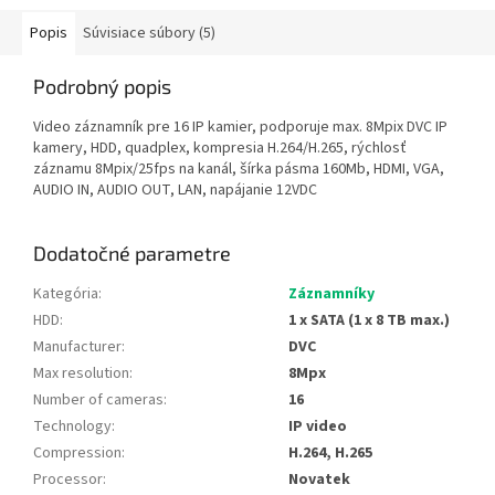
Popis
Súvisiace súbory (5)
Podrobný popis
Video záznamník pre 16 IP kamier, podporuje max. 8Mpix DVC IP
kamery, HDD, quadplex, kompresia H.264/H.265, rýchlosť
záznamu 8Mpix/25fps na kanál, šírka pásma 160Mb, HDMI, VGA,
AUDIO IN, AUDIO OUT, LAN, napájanie 12VDC
Dodatočné parametre
Kategória
:
Záznamníky
HDD
:
1 x SATA (1 x 8 TB max.)
Manufacturer
:
DVC
Max resolution
:
8Mpx
Number of cameras
:
16
Technology
:
IP video
Compression
:
H.264, H.265
Processor
:
Novatek