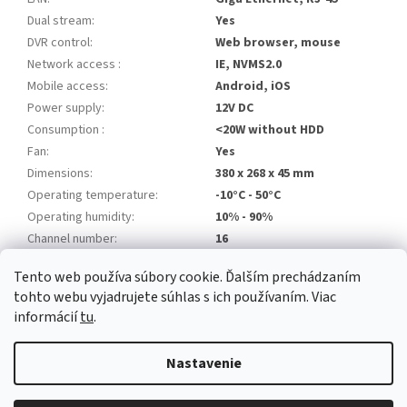
Dual stream
:
Yes
DVR control
:
Web browser, mouse
Network access
:
IE, NVMS2.0
Mobile access
:
Android, iOS
Power supply
:
12V DC
Consumption
:
<20W without HDD
Fan
:
Yes
Dimensions
:
380 x 268 x 45 mm
Operating temperature
:
-10°C - 50°C
Operating humidity
:
10% - 90%
Channel number
:
16
Tento web používa súbory cookie. Ďalším prechádzaním
Z
tohto webu vyjadrujete súhlas s ich používaním. Viac
á
informácií
tu
.
Newsletter
Facebook
LinkedIn
Instagram
YouTube
p
ä
Nastavenie
t
i
Copyright 2026
Alarm automatika B2B
. Všetky práva vyhradené.