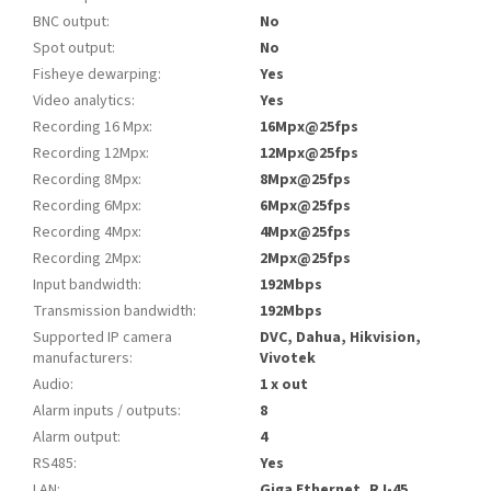
BNC output
:
No
Spot output
:
No
Fisheye dewarping
:
Yes
Video analytics
:
Yes
Recording 16 Mpx
:
16Mpx@25fps
Recording 12Mpx
:
12Mpx@25fps
Recording 8Mpx
:
8Mpx@25fps
Recording 6Mpx
:
6Mpx@25fps
Recording 4Mpx
:
4Mpx@25fps
Recording 2Mpx
:
2Mpx@25fps
Input bandwidth
:
192Mbps
Transmission bandwidth
:
192Mbps
Supported IP camera
DVC, Dahua, Hikvision,
manufacturers
:
Vivotek
Audio
:
1 x out
Alarm inputs / outputs
:
8
Alarm output
:
4
RS485
:
Yes
LAN
:
Giga Ethernet, RJ-45