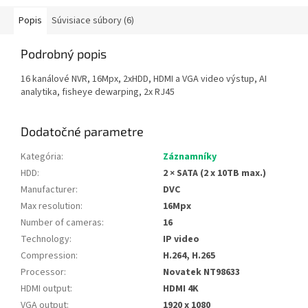
Popis
Súvisiace súbory (6)
Podrobný popis
16 kanálové NVR, 16Mpx, 2xHDD, HDMI a VGA video výstup, AI
analytika, fisheye dewarping, 2x RJ45
Dodatočné parametre
Kategória
:
Záznamníky
HDD
:
2 × SATA (2 x 10TB max.)
Manufacturer
:
DVC
Max resolution
:
16Mpx
Number of cameras
:
16
Technology
:
IP video
Compression
:
H.264, H.265
Processor
:
Novatek NT98633
HDMI output
:
HDMI 4K
VGA output
:
1920 x 1080