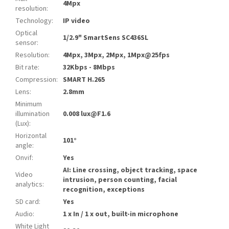
4Mpx
resolution
:
Technology
:
IP video
Optical
1/2.9" SmartSens SC436SL
sensor
:
Resolution
:
4Mpx, 3Mpx, 2Mpx, 1Mpx@25fps
Bit rate
:
32Kbps - 8Mbps
Compression
:
SMART H.265
Lens
:
2.8mm
Minimum
illumination
0.008 lux@F1.6
(Lux)
:
Horizontal
101°
angle
:
Onvif
:
Yes
AI: Line crossing, object tracking, space
Video
intrusion, person counting, facial
analytics
:
recognition, exceptions
SD card
:
Yes
Audio
:
1 x In / 1 x out, built-in microphone
White Light