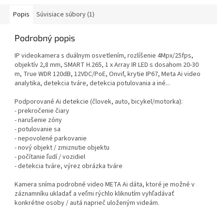
Popis
Súvisiace súbory (1)
Podrobný popis
IP videokamera s duálnym osvetlením, rozlíšenie 4Mpx/25fps,
objektív 2,8 mm, SMART H.265, 1 x Array IR LED s dosahom 20-30
m, True WDR 120dB, 12VDC/PoE, Onvif, krytie IP67, Meta Ai video
analytika, detekcia tváre, detekcia potulovania a iné...
Podporované Ai detekcie (človek, auto, bicykel/motorka):
- prekročenie čiary
- narušenie zóny
- potulovanie sa
- nepovolené parkovanie
- nový objekt / zmiznutie objektu
- počítanie ľudí / vozidiel
- detekcia tváre, výrez obrázka tváre
Kamera sníma podrobné video META Ai dáta, ktoré je možné v
záznamníku ukladať a veľmi rýchlo kliknutím vyhľadávať
konkrétne osoby / autá naprieč uloženým videám.