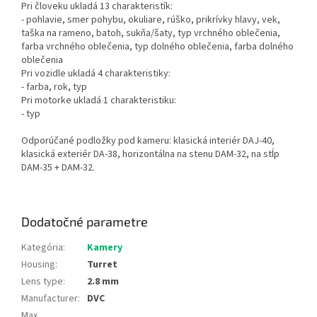
Pri človeku ukladá 13 charakteristík:
- pohlavie, smer pohybu, okuliare, rúško, prikrívky hlavy, vek,
taška na rameno, batoh, sukňa/šaty, typ vrchného oblečenia,
farba vrchného oblečenia, typ dolného oblečenia, farba dolného
oblečenia
Pri vozidle ukladá 4 charakteristiky:
- farba, rok, typ
Pri motorke ukladá 1 charakteristiku:
- typ
Odporúčané podložky pod kameru: klasická interiér DAJ-40,
klasická exteriér DA-38, horizontálna na stenu DAM-32, na stĺp
DAM-35 + DAM-32.
Dodatočné parametre
Kategória
:
Kamery
Housing
:
Turret
Lens type
:
2.8 mm
Manufacturer
:
DVC
Max