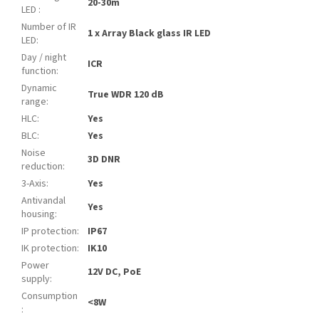
20-30m
LED
:
Number of IR
1 x Array Black glass IR LED
LED
:
Day / night
ICR
function
:
Dynamic
True WDR 120 dB
range
:
HLC
:
Yes
BLC
:
Yes
Noise
3D DNR
reduction
:
3-Axis
:
Yes
Antivandal
Yes
housing
:
IP protection
:
IP67
IK protection
:
IK10
Power
12V DC, PoE
supply
:
Consumption
<8W
: