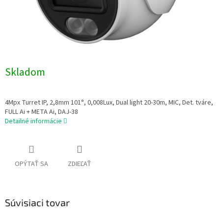
Skladom
4Mpx Turret IP, 2,8mm 101°, 0,008Lux, Dual light 20-30m, MIC, Det. tváre,
FULL Ai + META Ai, DAJ-38
Detailné informácie
OPÝTAŤ SA
ZDIEĽAŤ
Súvisiaci tovar