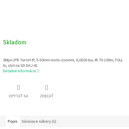
Skladom
2Mpx LPR Turret IP, 5-50mm moto-zoomm, 0,0026 lux, IR 70-100m, FULL
Ai, slot na SD DAJ-41
Detailné informácie
OPÝTAŤ SA
ZDIEĽAŤ
Popis
Súvisiace súbory (1)