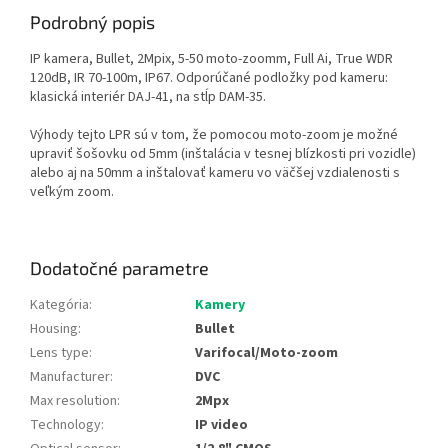
Podrobný popis
IP kamera, Bullet, 2Mpix, 5-50 moto-zoomm, Full Ai, True WDR
120dB, IR 70-100m, IP67. Odporúčané podložky pod kameru:
klasická interiér DAJ-41, na stĺp DAM-35.
Výhody tejto LPR sú v tom, že pomocou moto-zoom je možné
upraviť šošovku od 5mm (inštalácia v tesnej blízkosti pri vozidle)
alebo aj na 50mm a inštalovať kameru vo väčšej vzdialenosti s
veľkým zoom.
Dodatočné parametre
Kategória
:
Kamery
Housing
:
Bullet
Lens type
:
Varifocal/Moto-zoom
Manufacturer
:
DVC
Max resolution
:
2Mpx
Technology
:
IP video