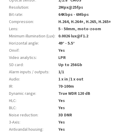
Optical sensor
:
1/2.8" CMOS
Resolution
:
2Mpx@25fps
Bit rate
:
64Kbps - 6Mbps
Compression
:
H.264, H.264+, H.265, H.265+
Lens
:
5 - 50mm, moto-zoom
Minimum illumination (Lux)
:
0.0026 lux@F1.2
Horizontal angle
:
49° - 5.5°
Onvif
:
Yes
Video analytics
:
LPR
SD card
:
Up to 256Gb
Alarm inputs / outputs
:
1/1
Audio
:
1 x in /1 x out
IR
:
70-100m
Dynamic range
:
True WDR 120 dB
HLC
:
Yes
BLC
:
Yes
Noise reduction
:
3D DNR
3-Axis
:
Yes
Antivandal housing
:
Yes