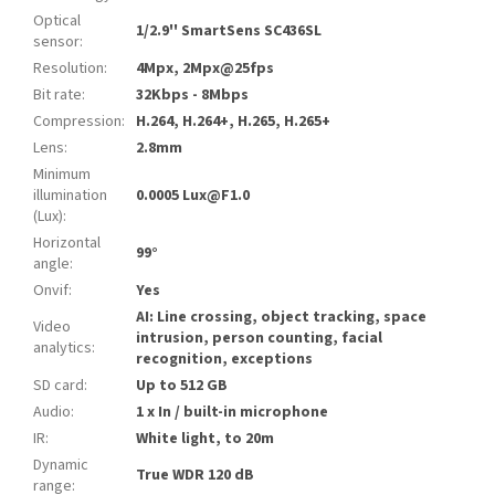
Optical
1/2.9'' SmartSens SC436SL
sensor
:
Resolution
:
4Mpx, 2Mpx@25fps
Bit rate
:
32Kbps - 8Mbps
Compression
:
H.264, H.264+, H.265, H.265+
Lens
:
2.8mm
Minimum
illumination
0.0005 Lux@F1.0
(Lux)
:
Horizontal
99°
angle
:
Onvif
:
Yes
AI: Line crossing, object tracking, space
Video
intrusion, person counting, facial
analytics
:
recognition, exceptions
SD card
:
Up to 512 GB
Audio
:
1 x In / built-in microphone
IR
:
White light, to 20m
Dynamic
True WDR 120 dB
range
: