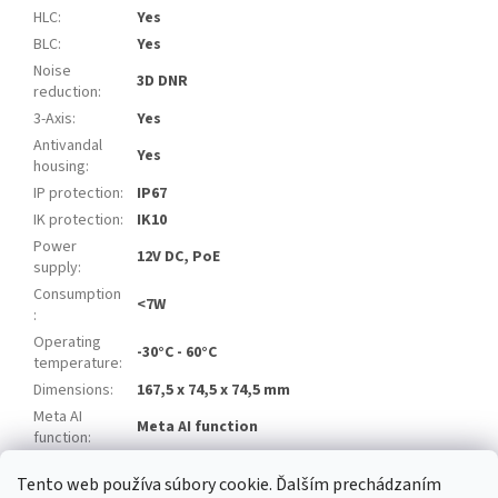
HLC
:
Yes
BLC
:
Yes
Noise
3D DNR
reduction
:
3-Axis
:
Yes
Antivandal
Yes
housing
:
IP protection
:
IP67
IK protection
:
IK10
Power
12V DC, PoE
supply
:
Consumption
<7W
:
Operating
-30°C - 60°C
temperature
:
Dimensions
:
167,5 x 74,5 x 74,5 mm
Meta AI
Meta AI function
function
:
Tento web používa súbory cookie. Ďalším prechádzaním