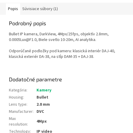
Popis
Súvisiace súbory (1)
Podrobný popis
Bullet IP kamera, DarkView, 4Mpx/25fps, objektív 2.8mm,
0.0005Lux@F1.0, Biele svetlo 10-20m, AI analytika.
Odporúčané podložky pod kameru: klasická interiér DAJ-40,
klasická exteriér DA-38, na stĺp DAM-35 + DAJ-38.
Dodatočné parametre
Kategória
:
Kamery
Housing
:
Bullet
Lens type
:
2.8 mm
Manufacturer
:
DVC
Max
4Mpx
resolution
:
Technology
:
IP video