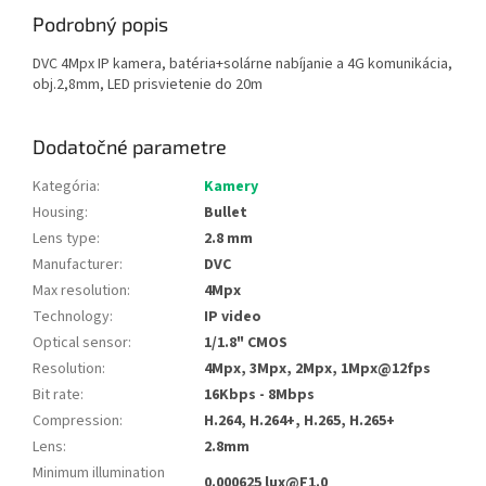
Podrobný popis
DVC 4Mpx IP kamera, batéria+solárne nabíjanie a 4G komunikácia,
obj.2,8mm, LED prisvietenie do 20m
Dodatočné parametre
Kategória
:
Kamery
Housing
:
Bullet
Lens type
:
2.8 mm
Manufacturer
:
DVC
Max resolution
:
4Mpx
Technology
:
IP video
Optical sensor
:
1/1.8" CMOS
Resolution
:
4Mpx, 3Mpx, 2Mpx, 1Mpx@12fps
Bit rate
:
16Kbps - 8Mbps
Compression
:
H.264, H.264+, H.265, H.265+
Lens
:
2.8mm
Minimum illumination
0.000625 lux@F1.0