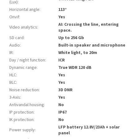
(Lux)
:
Horizontal angle
:
113°
Onvif
:
Yes
AI: Crossing the line, entering
Video analytics
:
space.
SD card
:
Up to 256 Gb
Audio
:
Built-in speaker and microphone
IR
:
White light, to 20m
Day / night function
:
ICR
Dynamic range
:
True WDR 120 dB
HLC
:
Yes
BLC
:
Yes
Noise reduction
:
3D DNR
3-Axis
:
Yes
Antivandal housing
:
No
IP protection
:
IP67
IK protection
:
No
LFP battery 12.8V/23Ah + solar
Power supply
:
panel