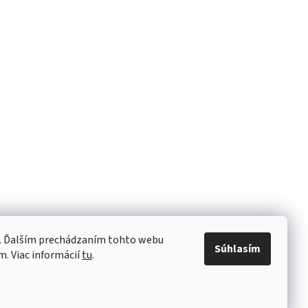
e. Ďalším prechádzaním tohto webu
Súhlasím
m. Viac informácií
tu
.