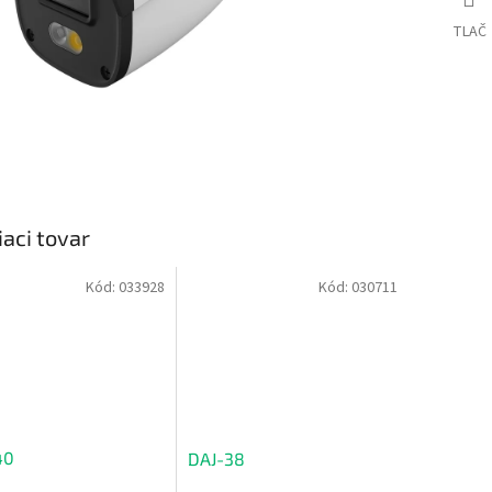
TLAČ
iaci tovar
Kód:
033928
Kód:
030711
40
DAJ-38