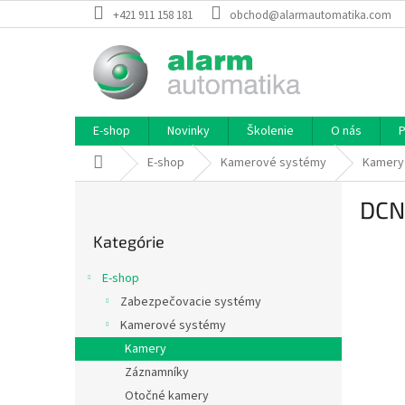
Prejsť
+421 911 158 181
obchod@alarmautomatika.com
na
obsah
E-shop
Novinky
Školenie
O nás
P
Domov
E-shop
Kamerové systémy
Kamery
B
DCN
o
Preskočiť
č
Kategórie
kategórie
n
ý
E-shop
p
Zabezpečovacie systémy
a
Kamerové systémy
n
e
Kamery
l
Záznamníky
Otočné kamery