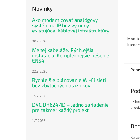
Novinky
Ako modernizovať analógový
systém na IP bez výmeny
existujúcej káblovej infraštruktúry
Montá
30.7.2026
kamery
Menej kabeláže. Rýchlejšia
inštalácia. Komplexnejšie riešenie
EN54.
Popi
22.7.2026
Rýchlejšie plánovanie Wi-Fi sietí
bez zbytočných otáznikov
Pod
15.7.2026
IP k
DVC DH624/ID – Jedno zariadenie
klasi
pre takmer každý projekt
1.7.2026
Dod
Kate