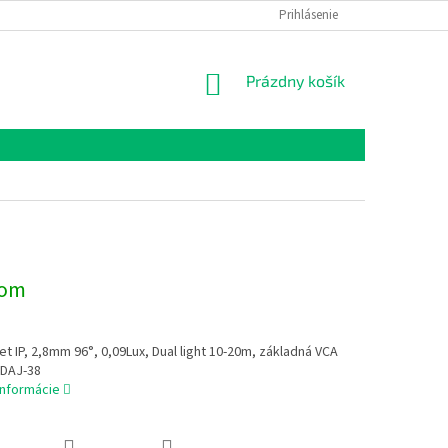
Prihlásenie
NÁKUPNÝ
Prázdny košík
KOŠÍK
dom
et IP, 2,8mm 96°, 0,09Lux, Dual light 10-20m, základná VCA
, DAJ-38
informácie