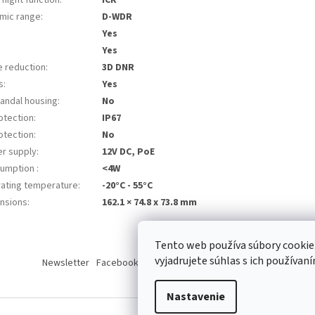
mic range
:
D-WDR
Yes
Yes
e reduction
:
3D DNR
s
:
Yes
vandal housing
:
No
otection
:
IP67
otection
:
No
r supply
:
12V DC, PoE
umption
:
<4W
ating temperature
:
-20°C - 55°C
nsions
:
162.1 × 74.8 x 73.8 mm
Tento web používa súbory cooki
vyjadrujete súhlas s ich používaní
Newsletter
Facebook
LinkedIn
Instagram
YouTube
Nastavenie