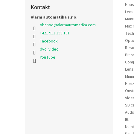
Hous
Kontakt
Lens
Alarm automatika s.r.o.
Manu
obchod
@
alarmautomatika.com
Max 
+421 911 158 181
Tech
Opti
Facebook
Reso
dvc_video
Bit r
YouTube
Comp
Lens
Minim
Hori
Onvi
Video
SD c
Audi
IR
:
Numb
Day /