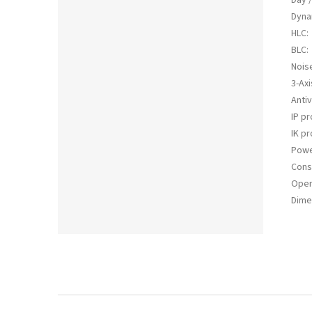
Dyna
HLC
:
BLC
:
Nois
3-Axi
Anti
IP pr
IK pr
Powe
Cons
Oper
Dime
Z
á
p
ä
t