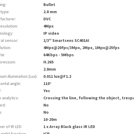
ing
:
Bullet
 type
:
2.8 mm
facturer
:
DVC
resolution
:
4Mpx
nology
:
IP video
cal sensor
:
1/3'' Smartsens SC401AI
lution
:
4Mpx@20fps/3Mpx, 2Mpx, 1Mpx@25fps
ate
:
64Kbps - 5Mbps
ression
:
H.265
:
2.8mm
um illumination (Lux)
:
0.011 lux@F1.2
zontal angle
:
110°
f
:
Yes
 analytics
:
Crossing the line, following the object, tres
ard
:
No
o
:
No
10-20m
er of IR LED
:
1 x Array Black glass IR LED
 night function
:
ICR