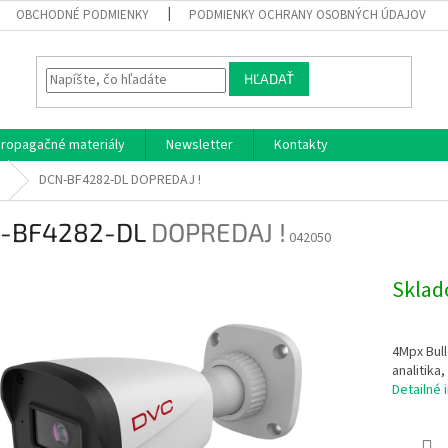
OBCHODNÉ PODMIENKY
PODMIENKY OCHRANY OSOBNÝCH ÚDAJOV
HĽADAŤ
ropagačné materiály
Newsletter
Kontakty
DCN-BF4282-DL
DOPREDAJ !
-BF4282-DL
DOPREDAJ !
042050
Skla
4Mpx Bull
analitika
Detailné 