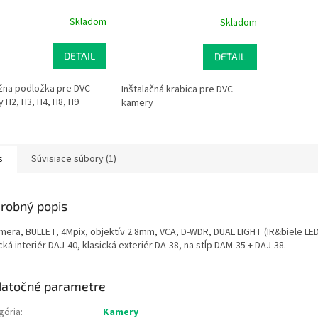
Skladom
Skladom
DETAIL
DETAIL
žna podložka pre DVC
Inštalačná krabica pre DVC
 H2, H3, H4, H8, H9
kamery
s
Súvisiace súbory (1)
robný popis
amera, BULLET, 4Mpix, objektív 2.8mm, VCA, D-WDR, DUAL LIGHT (IR&biele L
cká interiér DAJ-40, klasická exteriér DA-38, na stĺp DAM-35 + DAJ-38.
atočné parametre
gória
:
Kamery