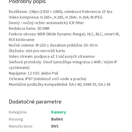
Podrobný popis
Rozlíšenie: 2 Mpx (1920 × 1080), snímková frekvencia 25 fps
Video kompresia: H.265+, H.265, H.264+, H.264, MJPEG
Denný / nočný režim: automatický ICR filter
Redukcia šumu: 3D DNR
Funkcie obrazu: WDR (Wide Dynamic Range), HLC, BLC, smart IR,
ROI kódovanie
Nočné videnie: IR LED s dosahom približne 20–30 m
Úložisko: slot pre microSD kartu
Video stream: podpora až 3 súčasných streamov
Sieťové protokoly: Onvif (umožňuje integráciu s NVR / inými IP
systémami)
Napájanie: 12 V DC alebo PoE
Ochrana: IP67 (odolnosť voči vode a prachu)
Montážne podložky kompatibilné: DAJ‑40, DAM‑35, DAJ‑38
Dodatočné parametre
Kategória
:
Kamery
Housing
:
Bullet
Manufacturer
:
DVC