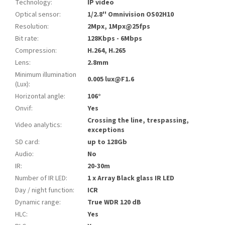
Technology
:
IP video
Optical sensor
:
1/2.8'' Omnivision OS02H10
Resolution
:
2Mpx, 1Mpx@25fps
Bit rate
:
128Kbps - 6Mbps
Compression
:
H.264, H.265
Lens
:
2.8mm
Minimum illumination
0.005 lux@F1.6
(Lux)
:
Horizontal angle
:
106°
Onvif
:
Yes
Crossing the line, trespassing,
Video analytics
:
exceptions
SD card
:
up to 128Gb
Audio
:
No
IR
:
20-30m
Number of IR LED
:
1 x Array Black glass IR LED
Day / night function
:
ICR
Dynamic range
:
True WDR 120 dB
HLC
:
Yes