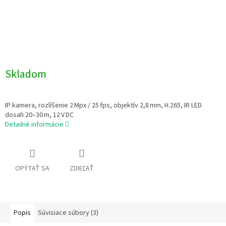
Skladom
IP kamera, rozlíšenie 2 Mpx / 25 fps, objektív 2,8 mm, H.265, IR LED
dosah 20–30 m, 12 V DC
Detailné informácie
OPÝTAŤ SA
ZDIEĽAŤ
Popis
Súvisiace súbory (3)