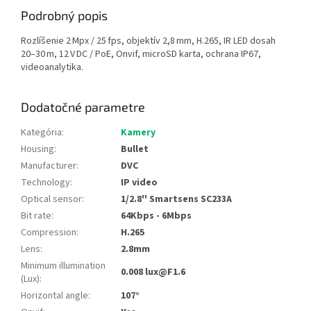
Podrobný popis
Rozlíšenie 2 Mpx / 25 fps, objektív 2,8 mm, H.265, IR LED dosah
20–30 m, 12 V DC / PoE, Onvif, microSD karta, ochrana IP67,
videoanalytika.
Dodatočné parametre
Kategória
:
Kamery
Housing
:
Bullet
Manufacturer
:
DVC
Technology
:
IP video
Optical sensor
:
1/2.8'' Smartsens SC233A
Bit rate
:
64Kbps - 6Mbps
Compression
:
H.265
Lens
:
2.8mm
Minimum illumination
0.008 lux@F1.6
(Lux)
:
Horizontal angle
:
107°