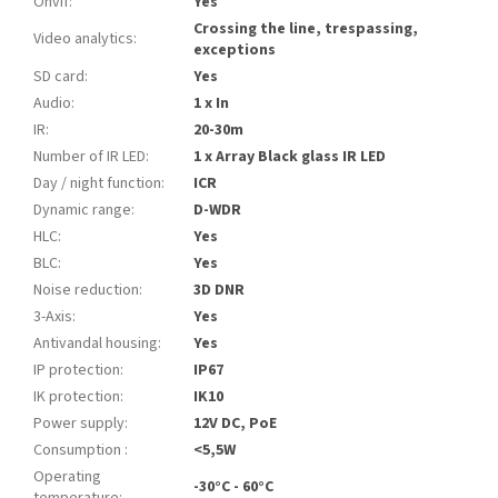
Onvif
:
Yes
Crossing the line, trespassing,
Video analytics
:
exceptions
SD card
:
Yes
Audio
:
1 x In
IR
:
20-30m
Number of IR LED
:
1 x Array Black glass IR LED
Day / night function
:
ICR
Dynamic range
:
D-WDR
HLC
:
Yes
BLC
:
Yes
Noise reduction
:
3D DNR
3-Axis
:
Yes
Antivandal housing
:
Yes
IP protection
:
IP67
IK protection
:
IK10
Power supply
:
12V DC, PoE
Consumption
:
<5,5W
Operating
-30°C - 60°C