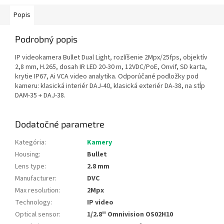
Popis
Podrobný popis
IP videokamera Bullet Dual Light, rozlíšenie 2Mpx/25fps, objektív
2,8 mm, H.265, dosah IR LED 20-30 m, 12VDC/PoE, Onvif, SD karta,
krytie IP67, Ai VCA video analytika. Odporúčané podložky pod
kameru: klasická interiér DAJ-40, klasická exteriér DA-38, na stĺp
DAM-35 + DAJ-38.
Dodatočné parametre
Kategória
:
Kamery
Housing
:
Bullet
Lens type
:
2.8 mm
Manufacturer
:
DVC
Max resolution
:
2Mpx
Technology
:
IP video
Optical sensor
:
1/2.8'' Omnivision OS02H10