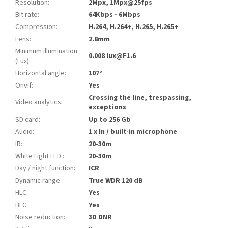
Resolution
:
2Mpx, 1Mpx@25fps
Bit rate
:
64Kbps - 6Mbps
Compression
:
H.264, H.264+, H.265, H.265+
Lens
:
2.8mm
Minimum illumination
0.008 lux@F1.6
(Lux)
:
Horizontal angle
:
107°
Onvif
:
Yes
Crossing the line, trespassing,
Video analytics
:
exceptions
SD card
:
Up to 256 Gb
Audio
:
1 x In / built-in microphone
IR
:
20-30m
White Light LED
:
20-30m
Day / night function
:
ICR
Dynamic range
:
True WDR 120 dB
HLC
:
Yes
BLC
:
Yes
Noise reduction
:
3D DNR