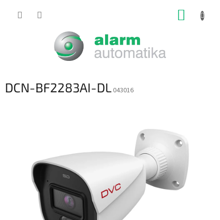
Prejsť
NÁKUP
na
obsah
KOŠÍK
DCN-BF2283AI-DL
043016