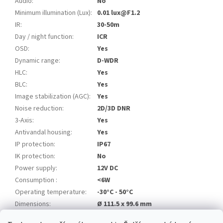
Audio
:
No
Minimum illumination (Lux)
:
0.01 lux@F1.2
IR
:
30-50m
Day / night function
:
ICR
OSD
:
Yes
Dynamic range
:
D-WDR
HLC
:
Yes
BLC
:
Yes
Image stabilization (AGC)
:
Yes
Noise reduction
:
2D/3D DNR
3-Axis
:
Yes
Antivandal housing
:
Yes
IP protection
:
IP67
IK protection
:
No
Power supply
:
12V DC
Consumption
:
<6W
Operating temperature
:
-30°C - 50°C
Dimensions
:
Ø 111.5 x 99.6 mm