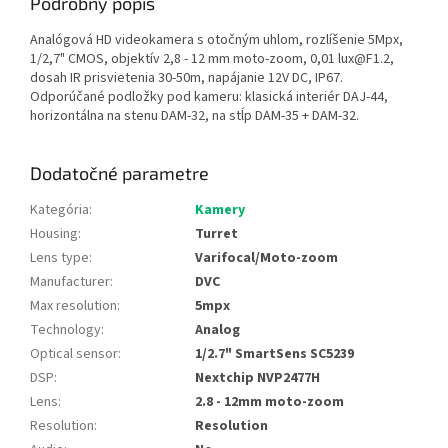
Podrobný popis
Analógová HD videokamera s otočným uhlom, rozlíšenie 5Mpx,
1/2,7" CMOS, objektív 2,8 - 12 mm moto-zoom, 0,01 lux@F1.2,
dosah IR prisvietenia 30-50m, napájanie 12V DC, IP67.
Odporúčané podložky pod kameru: klasická interiér DAJ-44,
horizontálna na stenu DAM-32, na stĺp DAM-35 + DAM-32.
Dodatočné parametre
Kategória
:
Kamery
Housing
:
Turret
Lens type
:
Varifocal/Moto-zoom
Manufacturer
:
DVC
Max resolution
:
5mpx
Technology
:
Analog
Optical sensor
:
1/2.7" SmartSens SC5239
DSP
:
Nextchip NVP2477H
Lens
:
2.8 - 12mm moto-zoom
Resolution
:
Resolution