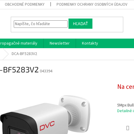
OBCHODNÉ PODMIENKY
PODMIENKY OCHRANY OSOBNÝCH ÚDAJOV
HĽADAŤ
ropagačné materiály
Newsletter
Kontakty
DCA-BF5283V2
-BF5283V2
043394
Na ce
5Mpx Bull
Detailné 