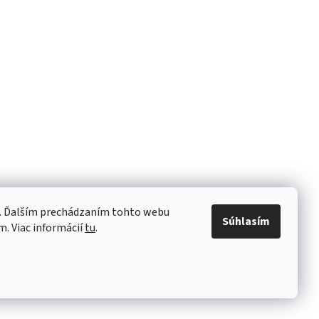
e. Ďalším prechádzaním tohto webu
Súhlasím
m. Viac informácií
tu
.