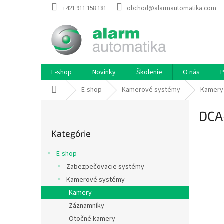
Prejsť
+421 911 158 181
obchod@alarmautomatika.com
na
obsah
E-shop
Novinky
Školenie
O nás
P
Domov
E-shop
Kamerové systémy
Kamery
B
DCA
o
Preskočiť
č
Kategórie
kategórie
n
ý
E-shop
p
Zabezpečovacie systémy
a
Kamerové systémy
n
e
Kamery
l
Záznamníky
Otočné kamery