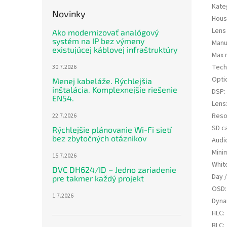
Kate
Novinky
Hous
Lens
Ako modernizovať analógový
systém na IP bez výmeny
Manu
existujúcej káblovej infraštruktúry
Max 
Tech
30.7.2026
Opti
Menej kabeláže. Rýchlejšia
inštalácia. Komplexnejšie riešenie
DSP
:
EN54.
Lens
Reso
22.7.2026
SD c
Rýchlejšie plánovanie Wi-Fi sietí
bez zbytočných otáznikov
Audi
Minim
15.7.2026
Whit
DVC DH624/ID – Jedno zariadenie
Day /
pre takmer každý projekt
OSD
:
1.7.2026
Dyna
HLC
:
BLC
: