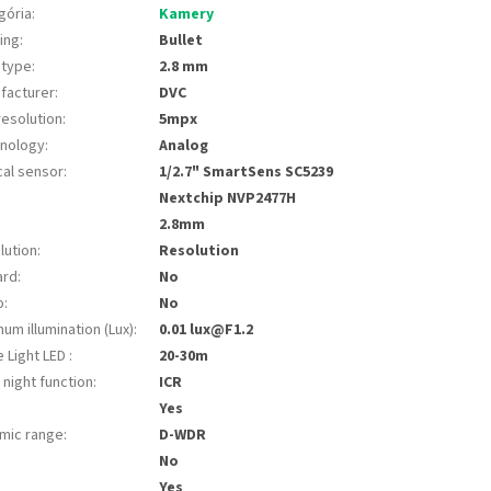
gória
:
Kamery
ing
:
Bullet
 type
:
2.8 mm
facturer
:
DVC
resolution
:
5mpx
nology
:
Analog
cal sensor
:
1/2.7" SmartSens SC5239
Nextchip NVP2477H
:
2.8mm
lution
:
Resolution
ard
:
No
o
:
No
um illumination (Lux)
:
0.01 lux@F1.2
e Light LED
:
20-30m
 night function
:
ICR
Yes
mic range
:
D-WDR
No
Yes