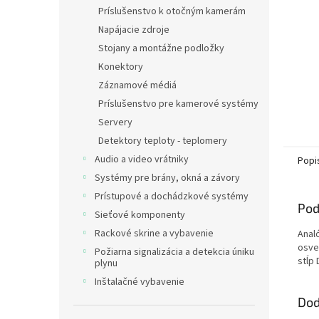
Príslušenstvo k otočným kamerám
Napájacie zdroje
Stojany a montážne podložky
Konektory
Záznamové médiá
Príslušenstvo pre kamerové systémy
Servery
Detektory teploty - teplomery
Audio a video vrátniky
Popi
Systémy pre brány, okná a závory
Prístupové a dochádzkové systémy
Pod
Sieťové komponenty
Rackové skrine a vybavenie
Analó
osvet
Požiarna signalizácia a detekcia úniku
stĺp
plynu
Inštalačné vybavenie
Dod