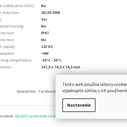
 stabilization (AGC)
:
No
e reduction
:
2D/3D DNR
s
:
Yes
vandal housing
:
No
otection
:
IP67
otection
:
No
r supply
:
12V DC
umption
:
<6W
ating temperature
:
-30°C - 50°C
nsions
:
167,5 x 74,5 x 74,5 mm
Tento web používa súbory cooki
vyjadrujete súhlas s ich používaní
Newsletter
Facebook
LinkedIn
Instagram
YouTube
Nastavenie
yhradené.
Upraviť nastavenie cookies