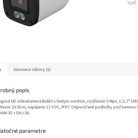
TLAČ
s
Súvisiace súbory (1)
robný popis
gová HD videokamera Bullet s bielym svetlom, rozlíšenie 5 Mpx, 1/2,7" CMOS,
lenie 20-30 m, napájanie 12 V DC, IP67. Odporúčané podložky pod kameru: kl
 DAM-35 + DAJ-38.
atočné parametre