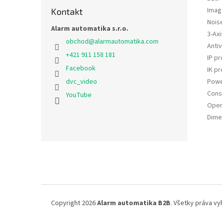
Image
Kontakt
Nois
Alarm automatika s.r.o.
3-Axi
obchod
@
alarmautomatika.com
Anti
+421 911 158 181
IP pr
Facebook
IK pr
Powe
dvc_video
Cons
YouTube
Oper
Dime
Z
á
p
ä
t
i
Copyright 2026
Alarm automatika B2B
. Všetky práva v
e