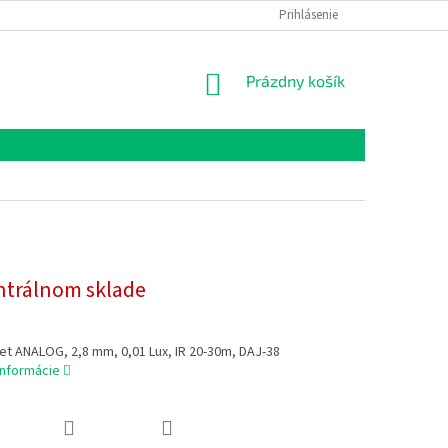
Prihlásenie
NÁKUPNÝ
Prázdny košík
KOŠÍK
ntrálnom sklade
et ANALOG, 2,8 mm, 0,01 Lux, IR 20-30m, DAJ-38
informácie