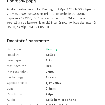
Podrobný popis
Analógová kamera Bullet Dual Light, 2 Mpx, 1/3" CMOS, objektív
2,8 mm, 0,005 Lux0,005 lux pri F1,2, osvetlenie 20 - 30 m,
napájanie 12 V DC, IP67, vstavaný mikrofón. Odporúčané
podložky pod kameru: klasická interiér DAJ-40, klasická exteriér
DA-38, na stĺp DAM-35 + DAJ-38.
Dodatočné parametre
Kategória
:
Kamery
Housing
:
Bullet
Lens type
:
2.8 mm
Manufacturer
:
DVC
Max resolution
:
2Mpx
Technology
:
Analog
Optical sensor
:
1/3" CMOS
Lens
:
2.8mm
Resolution
:
2Mpx
Audio
:
Built-in microphone