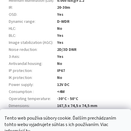
Minimum illumination (Lux)
:
0.005 lux@F1.2
IR
:
20-30m
OSD
:
Yes
Dynamic range
:
D-WDR
HLC
:
No
BLC
:
Yes
Image stabilization (AGC)
:
Yes
Noise reduction
:
2D/3D DNR
3-Axis
:
Yes
Antivandal housing
:
No
IP protection
:
IP67
IK protection
:
No
Power supply
:
12V DC
Consumption
:
<4W
Operating temperature
:
-30°C - 50°C
Dimensions
:
167,5 x 74,5 x 74,5 mm
Tento web používa súbory cookie. Ďalším prechádzaním
Z
tohto webu vyjadrujete súhlas s ich používaním. Viac
á