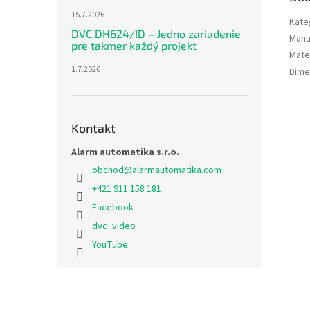
15.7.2026
Kate
DVC DH624/ID – Jedno zariadenie
Manu
pre takmer každý projekt
Mater
1.7.2026
Dime
Kontakt
Alarm automatika s.r.o.
obchod
@
alarmautomatika.com
+421 911 158 181
Facebook
dvc_video
YouTube
Z
á
p