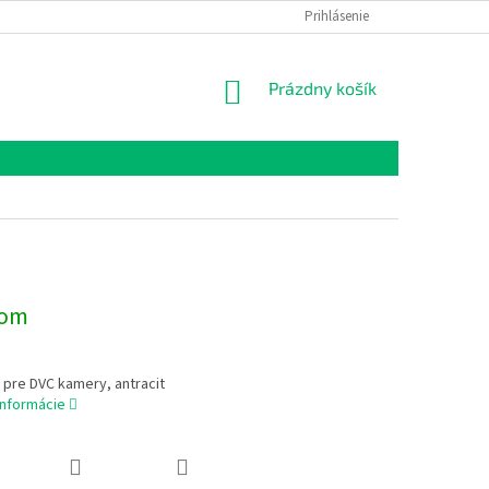
Prihlásenie
NÁKUPNÝ
Prázdny košík
KOŠÍK
dom
pre DVC kamery, antracit
informácie