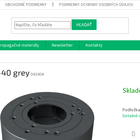
OBCHODNÉ PODMIENKY
PODMIENKY OCHRANY OSOBNÝCH ÚDAJOV
HĽADAŤ
ropagačné materiály
Newsletter
Kontakty
-40 grey
043404
Skla
Podložka 
Detailné 