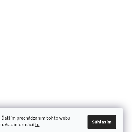
e. Ďalším prechádzaním tohto webu
Súhlasím
m. Viac informácií
tu
.