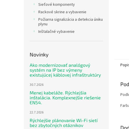
Sieťové komponenty
Rackové skrine a vybavenie
Požiarna signalizácia a detekcia úniku
plynu
Inštalačné vybavenie
Novinky
Popi
Ako modernizovať analógový
systém na IP bez výmeny
existujúcej káblovej infraštruktúry
Pod
30.7.2026
Menej kabeláže. Rýchlejšia
Podl
inštalácia. Komplexnejšie riešenie
EN54.
Farb
22.7.2026
Rýchlejšie plánovanie Wi-Fi sietí
bez zbytočných otáznikov
Dod