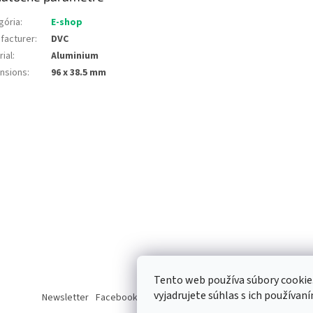
gória
:
E-shop
facturer
:
DVC
ial
:
Aluminium
nsions
:
96 x 38.5 mm
Tento web používa súbory cooki
vyjadrujete súhlas s ich používaní
Newsletter
Facebook
LinkedIn
Instagram
YouTube