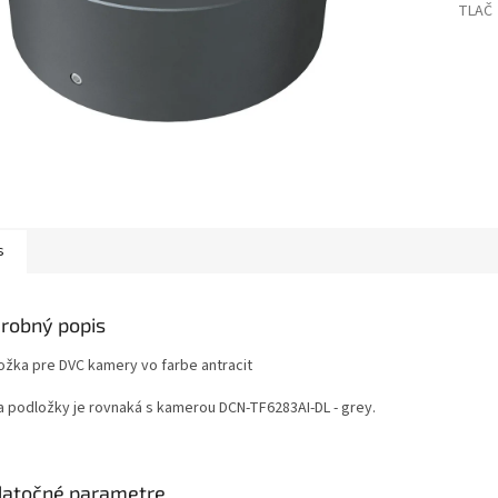
TLAČ
s
robný popis
ožka pre DVC kamery vo farbe antracit
a podložky je rovnaká s kamerou DCN-TF6283AI-DL - grey.
atočné parametre