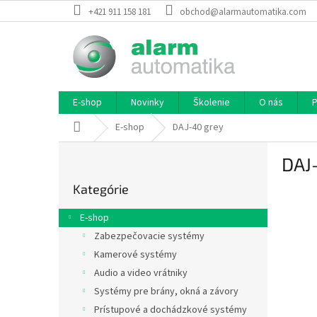
Prejsť
+421 911 158 181
obchod@alarmautomatika.com
na
obsah
E-shop
Novinky
Školenie
O nás
P
Domov
E-shop
DAJ-40 grey
B
DAJ
o
Preskočiť
č
Kategórie
kategórie
n
ý
E-shop
p
Zabezpečovacie systémy
a
Kamerové systémy
n
e
Audio a video vrátniky
l
Systémy pre brány, okná a závory
Prístupové a dochádzkové systémy