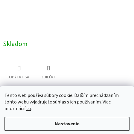
Skladom
OPÝTAŤ SA
ZDIEĽAŤ
Tento web používa súbory cookie. Ďalším prechádzaním
Z
tohto webu vyjadrujete súhlas s ich používaním. Viac
á
informácií
tu
.
Newsletter
Facebook
LinkedIn
Instagram
YouTube
p
ä
Nastavenie
t
i