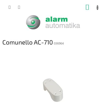
Prejsť
NÁKUP
na
obsah
KOŠÍK
Comunello AC-710
036964