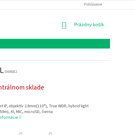
Prihlásenie
NÁKUPNÝ
Prázdny košík
KOŠÍK
L
044682
ntrálnom sklade
t IP, objektív 2.8mm(110°), True WDR, hybrid light
 50m), AI, MIC, microSD, čierna
informácie