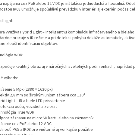
 napájaniu cez PoE alebo 12 V DC je inštalácia jednoduchá a flexibilná. Od
osťou IK08 umožňuje spoľahlivú prevádzku v interiéri aj exteriéri počas ce
d Light:
ra využíva Hybrid Light – inteligentnú kombináciu infračerveného a bieleh
dardne pracuje v IR režime a pri detekcii pohybu dokáže automaticky aktivo
ne zlepší identifikáciu objektov.
nológia WDR:
zpečuje kvalitný obraz aj v náročných svetelných podmienkach, napríklad p
né výhody:
líšenie 5 Mpx (2880 × 1620 px)
ektív 2,8 mm so širokým uhlom záberu cca 110°
id Light – IR a biele LED prisvietenie
etekcia osôb, vozidiel a zvierat
hnológia True WDR
pora záznamu na microSD kartu alebo na záznamník
ájanie cez PoE alebo 12 V DC
lnosť IP65 a IK08 pre vnútorné aj vonkajšie použitie