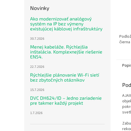
Novinky
Ako modernizovať analógový
systém na IP bez výmeny
existujúcej káblovej infraštruktúry
Podlož
30.7.2026
čierna
Menej kabeláže. Rýchlejšia
inštalácia. Komplexnejšie riešenie
EN54.
Popi
22.7.2026
Rýchlejšie plánovanie Wi-Fi sietí
bez zbytočných otáznikov
Pod
15.7.2026
AJAX
DVC DH624/ID – Jedno zariadenie
obje
pre takmer každý projekt
pokr
svet
1.7.2026
Zabu
reko