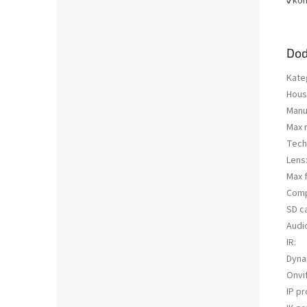
✔kom
Dod
Kate
Hous
Manu
Max 
Tech
Lens
Max 
Comp
SD c
Audi
IR
:
Dyna
Onvi
IP pr