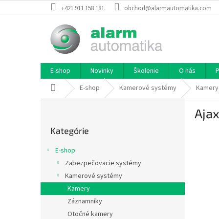
Prejsť
+421 911 158 181
obchod@alarmautomatika.com
na
obsah
E-shop
Novinky
Školenie
O nás
P
Domov
E-shop
Kamerové systémy
Kamery
B
Aja
o
Preskočiť
č
Kategórie
kategórie
n
ý
E-shop
p
Zabezpečovacie systémy
a
Kamerové systémy
n
e
Kamery
l
Záznamníky
Otočné kamery