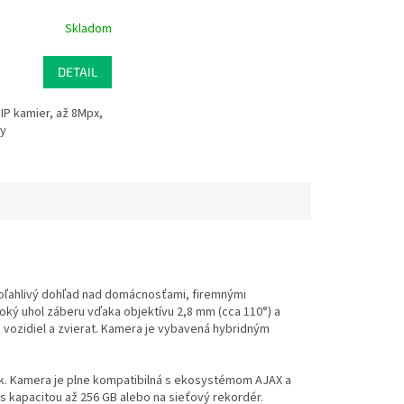
Skladom
DETAIL
IP kamier, až 8Mpx,
ny
oľahlivý dohľad nad domácnosťami, firemnými
roký uhol záberu vďaka objektívu 2,8 mm (cca 110°) a
 vozidiel a zvierat. Kamera je vybavená hybridným
uk. Kamera je plne kompatibilná s ekosystémom AJAX a
 kapacitou až 256 GB alebo na sieťový rekordér.