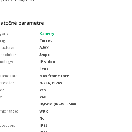
presia H.264/H.265
atočné parametre
gória
:
Kamery
ing
:
Turret
facturer
:
AJAX
resolution
:
5mpx
nology
:
IP video
:
Lens
frame rate
:
Max frame rate
ression
:
H.264, H.265
ard
:
Yes
o
:
Yes
Hybrid (IP+WL) 50m
mic range
:
WDR
f
:
No
otection
:
IP65