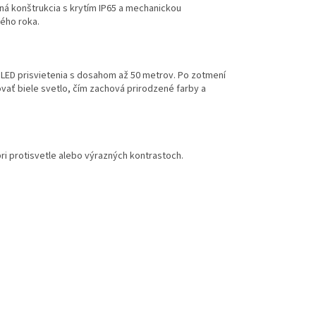
olná konštrukcia s krytím IP65 a mechanickou
lého roka.
o LED prisvietenia s dosahom až 50 metrov. Po zotmení
vať biele svetlo, čím zachová prirodzené farby a
ri protisvetle alebo výrazných kontrastoch.