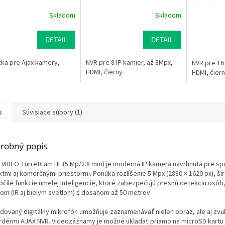
Skladom
Skladom
DETAIL
DETAIL
ka pre Ajax kamery,
NVR pre 8 IP kamier, až 8Mpx,
NVR pre 16 
HDMI, čierny
HDMI, čier
s
Súvisiace súbory (1)
robný popis
 VIDEO TurretCam HL (5 Mp/2.8 mm) je moderná IP kamera navrhnutá pre sp
ktmi aj komerčnými priestormi. Ponúka rozlíšenie 5 Mpx (2880 × 1620 px), ši
očilé funkcie umelej inteligencie, ktoré zabezpečujú presnú detekciu osôb,
lom (IR aj bielym svetlom) s dosahom až 50 metrov.
dovaný digitálny mikrofón umožňuje zaznamenávať nielen obraz, ale aj zv
rdérmi AJAX NVR. Videozáznamy je možné ukladať priamo na microSD kartu s