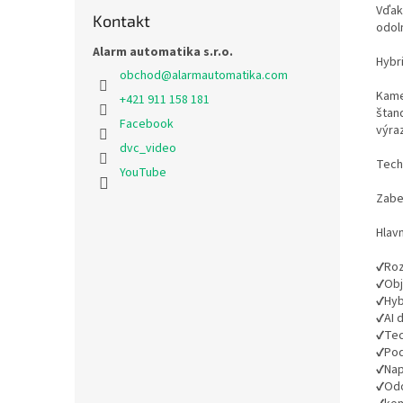
Vďaka
Kontakt
odoln
Alarm automatika s.r.o.
Hybri
obchod
@
alarmautomatika.com
Kame
+421 911 158 181
štan
Facebook
výraz
dvc_video
Tech
YouTube
Zabe
Hlav
✔Roz
✔Obj
✔Hybr
✔AI d
✔Tec
✔Pod
✔Nap
✔Odo