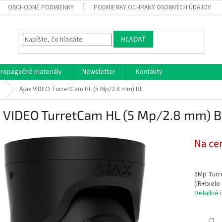
OBCHODNÉ PODMIENKY
PODMIENKY OCHRANY OSOBNÝCH ÚDAJOV
HĽADAŤ
ropagačné materiály
Newsletter
Kontakty
Ajax VIDEO TurretCam HL (5 Mp/2.8 mm) BL
x VIDEO TurretCam HL (5 Mp/2.8 mm) B
Na ce
5Mp Turre
(IR+biele
Detailné 