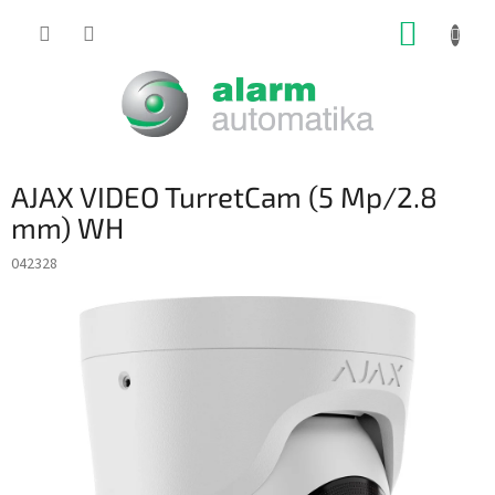
Prejsť
NÁKUP
na
obsah
KOŠÍK
AJAX VIDEO TurretCam (5 Mp/2.8
mm) WH
042328