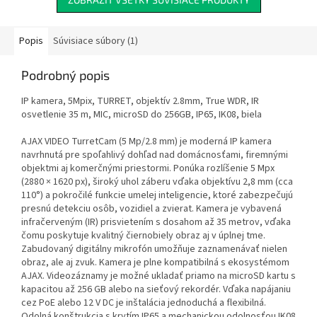
Popis
Súvisiace súbory (1)
Podrobný popis
IP kamera, 5Mpix, TURRET, objektív 2.8mm, True WDR, IR
osvetlenie 35 m, MIC, microSD do 256GB, IP65, IK08, biela
AJAX VIDEO TurretCam (5 Mp/2.8 mm) je moderná IP kamera
navrhnutá pre spoľahlivý dohľad nad domácnosťami, firemnými
objektmi aj komerčnými priestormi. Ponúka rozlíšenie 5 Mpx
(2880 × 1620 px), široký uhol záberu vďaka objektívu 2,8 mm (cca
110°) a pokročilé funkcie umelej inteligencie, ktoré zabezpečujú
presnú detekciu osôb, vozidiel a zvierat. Kamera je vybavená
infračerveným (IR) prisvietením s dosahom až 35 metrov, vďaka
čomu poskytuje kvalitný čiernobiely obraz aj v úplnej tme.
Zabudovaný digitálny mikrofón umožňuje zaznamenávať nielen
obraz, ale aj zvuk. Kamera je plne kompatibilná s ekosystémom
AJAX. Videozáznamy je možné ukladať priamo na microSD kartu s
kapacitou až 256 GB alebo na sieťový rekordér. Vďaka napájaniu
cez PoE alebo 12 V DC je inštalácia jednoduchá a flexibilná.
Odolná konštrukcia s krytím IP65 a mechanickou odolnosťou IK08