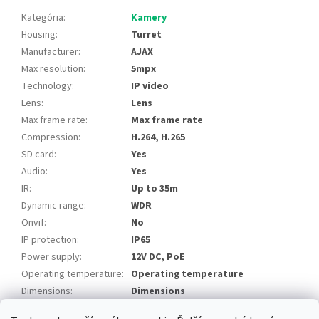
Kategória
:
Kamery
Housing
:
Turret
Manufacturer
:
AJAX
Max resolution
:
5mpx
Technology
:
IP video
Lens
:
Lens
Max frame rate
:
Max frame rate
Compression
:
H.264, H.265
SD card
:
Yes
Audio
:
Yes
IR
:
Up to 35m
Dynamic range
:
WDR
Onvif
:
No
IP protection
:
IP65
Power supply
:
12V DC, PoE
Operating temperature
:
Operating temperature
Dimensions
:
Dimensions