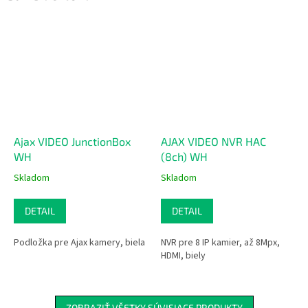
Ajax VIDEO JunctionBox
AJAX VIDEO NVR HAC
WH
(8ch) WH
Skladom
Skladom
DETAIL
DETAIL
Podložka pre Ajax kamery, biela
NVR pre 8 IP kamier, až 8Mpx,
HDMI, biely
ZOBRAZIŤ VŠETKY SÚVISIACE PRODUKTY