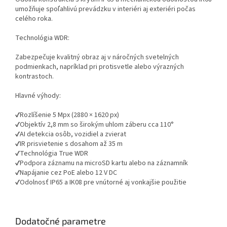
umožňuje spoľahlivú prevádzku v interiéri aj exteriéri počas
celého roka.
Technológia WDR:
Zabezpečuje kvalitný obraz aj v náročných svetelných
podmienkach, napríklad pri protisvetle alebo výrazných
kontrastoch.
Hlavné výhody:
✔Rozlíšenie 5 Mpx (2880 × 1620 px)
✔Objektív 2,8 mm so širokým uhlom záberu cca 110°
✔AI detekcia osôb, vozidiel a zvierat
✔IR prisvietenie s dosahom až 35 m
✔Technológia True WDR
✔Podpora záznamu na microSD kartu alebo na záznamník
✔Napájanie cez PoE alebo 12 V DC
✔Odolnosť IP65 a IK08 pre vnútorné aj vonkajšie použitie
Dodatočné parametre