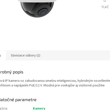
TLAČ
s
Súvisiace súbory (1)
robný popis
ová IP kamera so zabudovanou umelou inteligenciou, hybridným osvetlením
ofónom a napájaním PoE/12 V. Vhodná pre vonkajšie aj vnútorné použitie.
atočné parametre
gória
:
Kamery