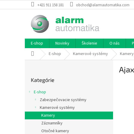
Prejsť
+421 911 158 181
obchod@alarmautomatika.com
na
obsah
E-shop
Novinky
Školenie
O nás
P
Domov
E-shop
Kamerové systémy
Kamery
B
Aja
o
Preskočiť
č
Kategórie
kategórie
n
ý
E-shop
p
Zabezpečovacie systémy
a
Kamerové systémy
n
e
Kamery
l
Záznamníky
Otočné kamery