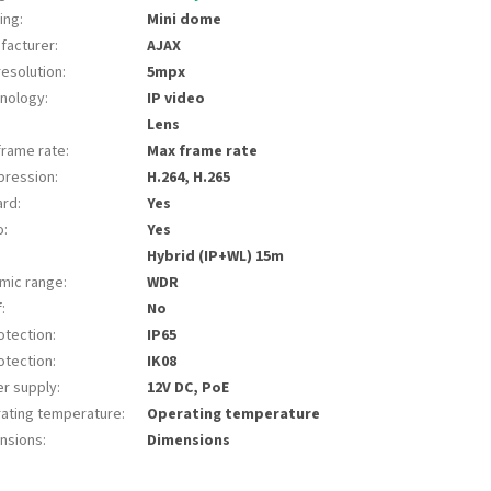
ing
:
Mini dome
facturer
:
AJAX
resolution
:
5mpx
nology
:
IP video
:
Lens
frame rate
:
Max frame rate
ression
:
H.264, H.265
ard
:
Yes
o
:
Yes
Hybrid (IP+WL) 15m
mic range
:
WDR
f
:
No
otection
:
IP65
otection
:
IK08
r supply
:
12V DC, PoE
ating temperature
:
Operating temperature
nsions
:
Dimensions