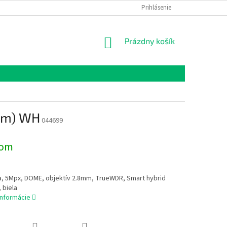
Prihlásenie
NÁKUPNÝ
Prázdny košík
KOŠÍK
mm) WH
044699
dom
a, 5Mpx, DOME, objektív 2.8mm, TrueWDR, Smart hybrid
 biela
informácie