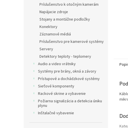
Príslušenstvo k otočným kamerám
Napájacie zdroje
Stojany a montážne podložky
Konektory
Záznamové médiá
Príslušenstvo pre kamerové systémy
Servery
Detektory teploty - teplomery
Audio a video vrátniky
Popi
Systémy pre brány, okná a závory
Prístupové a dochádzkové systémy
Pod
Sieťové komponenty
Rackové skrine a vybavenie
Kábl
mikr
Požiarna signalizácia a detekcia úniku
plynu
Inštalačné vybavenie
Dod
Kate