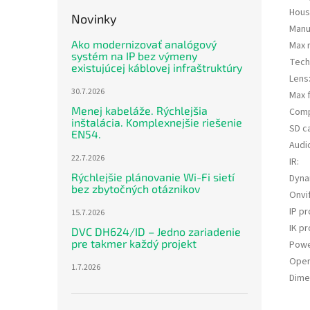
Hous
Novinky
Manu
Ako modernizovať analógový
Max 
systém na IP bez výmeny
Tech
existujúcej káblovej infraštruktúry
Lens
30.7.2026
Max 
Menej kabeláže. Rýchlejšia
Comp
inštalácia. Komplexnejšie riešenie
SD c
EN54.
Audi
22.7.2026
IR
:
Rýchlejšie plánovanie Wi-Fi sietí
Dyna
bez zbytočných otáznikov
Onvi
IP pr
15.7.2026
IK pr
DVC DH624/ID – Jedno zariadenie
pre takmer každý projekt
Powe
Oper
1.7.2026
Dime