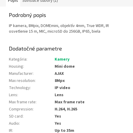
Popis
Súvisiace súbory (1)
Podrobný popis
IP kamera, 8Mpix, DOMEmini, objektív 4mm, True WDR, IR
osvetlenie 15 m, MIC, microSD do 256GB, IP65, biela
Dodatočné parametre
Kategória
:
Kamery
Housing
:
Mini dome
Manufacturer
:
AJAX
Max resolution
:
8Mpx
Technology
:
IP video
Lens
:
Lens
Max frame rate
:
Max frame rate
Compression
:
H.264, H.265
SD card
:
Yes
Audio
:
Yes
IR
:
Up to 35m