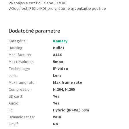
✔Napájanie cez PoE alebo 12 V DC
✔Odolnosť IP65 a IK08 pre vnútorné aj vonkajšie použitie
Dodatočné parametre
Kategória
:
Kamery
Housing
:
Bullet
Manufacturer
:
AJAX
Max resolution
:
5mpx
Technology
:
IP video
Lens
:
Lens
Max frame rate
:
Max frame rate
Compression
:
H.264, H.265
SD card
:
Yes
Audio
:
Yes
IR
:
Hybrid (IP+WL) 50m
Dynamic range
:
WDR
Onvif
:
No