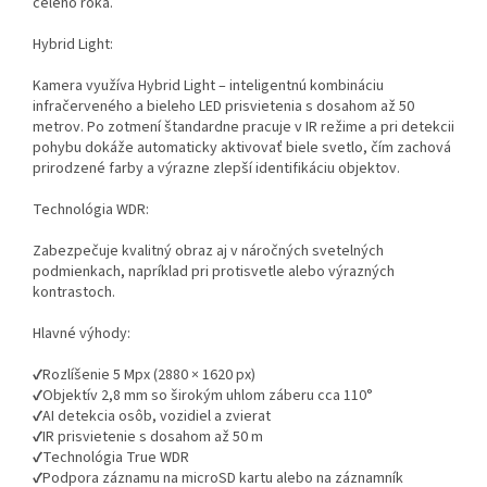
celého roka.
Hybrid Light:
Kamera využíva Hybrid Light – inteligentnú kombináciu
infračerveného a bieleho LED prisvietenia s dosahom až 50
metrov. Po zotmení štandardne pracuje v IR režime a pri detekcii
pohybu dokáže automaticky aktivovať biele svetlo, čím zachová
prirodzené farby a výrazne zlepší identifikáciu objektov.
Technológia WDR:
Zabezpečuje kvalitný obraz aj v náročných svetelných
podmienkach, napríklad pri protisvetle alebo výrazných
kontrastoch.
Hlavné výhody:
✔Rozlíšenie 5 Mpx (2880 × 1620 px)
✔Objektív 2,8 mm so širokým uhlom záberu cca 110°
✔AI detekcia osôb, vozidiel a zvierat
✔IR prisvietenie s dosahom až 50 m
✔Technológia True WDR
✔Podpora záznamu na microSD kartu alebo na záznamník