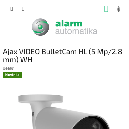
Prejsť
NÁKUP
na
obsah
KOŠÍK
Ajax VIDEO BulletCam HL (5 Mp/2.8
mm) WH
044691
Novinka