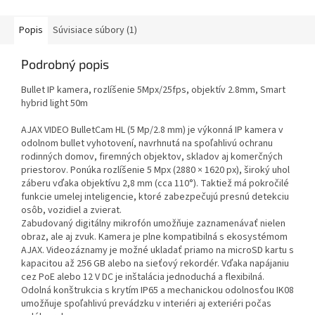
Popis
Súvisiace súbory (1)
Podrobný popis
Bullet IP kamera, rozlíšenie 5Mpx/25fps, objektív 2.8mm, Smart
hybrid light 50m
AJAX VIDEO BulletCam HL (5 Mp/2.8 mm) je výkonná IP kamera v
odolnom bullet vyhotovení, navrhnutá na spoľahlivú ochranu
rodinných domov, firemných objektov, skladov aj komerčných
priestorov. Ponúka rozlíšenie 5 Mpx (2880 × 1620 px), široký uhol
záberu vďaka objektívu 2,8 mm (cca 110°). Taktiež má pokročilé
funkcie umelej inteligencie, ktoré zabezpečujú presnú detekciu
osôb, vozidiel a zvierat.
Zabudovaný digitálny mikrofón umožňuje zaznamenávať nielen
obraz, ale aj zvuk. Kamera je plne kompatibilná s ekosystémom
AJAX. Videozáznamy je možné ukladať priamo na microSD kartu s
kapacitou až 256 GB alebo na sieťový rekordér. Vďaka napájaniu
cez PoE alebo 12 V DC je inštalácia jednoduchá a flexibilná.
Odolná konštrukcia s krytím IP65 a mechanickou odolnosťou IK08
umožňuje spoľahlivú prevádzku v interiéri aj exteriéri počas