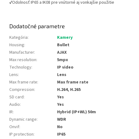
✔Odolnosť IP65 a IK08 pre vnútorné aj vonkajšie použitie
Dodatočné parametre
Kategória
:
Kamery
Housing
:
Bullet
Manufacturer
:
AJAX
Max resolution
:
5mpx
Technology
:
IP video
Lens
:
Lens
Max frame rate
:
Max frame rate
Compression
:
H.264, H.265
SD card
:
Yes
Audio
:
Yes
IR
:
Hybrid (IP+WL) 50m
Dynamic range
:
WDR
Onvif
:
No
IP protection
:
IP65