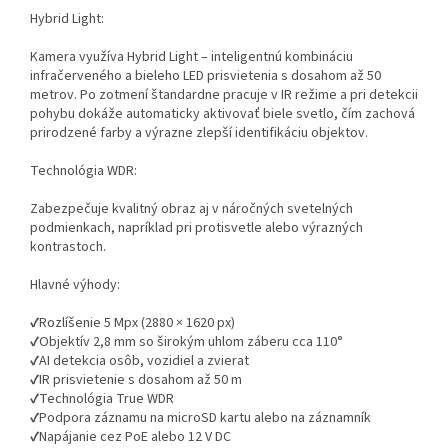
Hybrid Light:
Kamera využíva Hybrid Light – inteligentnú kombináciu
infračerveného a bieleho LED prisvietenia s dosahom až 50
metrov. Po zotmení štandardne pracuje v IR režime a pri detekcii
pohybu dokáže automaticky aktivovať biele svetlo, čím zachová
prirodzené farby a výrazne zlepší identifikáciu objektov.
Technológia WDR:
Zabezpečuje kvalitný obraz aj v náročných svetelných
podmienkach, napríklad pri protisvetle alebo výrazných
kontrastoch.
Hlavné výhody:
✔Rozlíšenie 5 Mpx (2880 × 1620 px)
✔Objektív 2,8 mm so širokým uhlom záberu cca 110°
✔AI detekcia osôb, vozidiel a zvierat
✔IR prisvietenie s dosahom až 50 m
✔Technológia True WDR
✔Podpora záznamu na microSD kartu alebo na záznamník
✔Napájanie cez PoE alebo 12 V DC