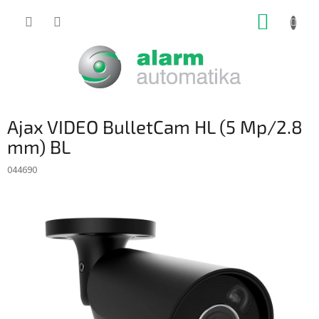
Prejsť
NÁKUP
na
obsah
KOŠÍK
Ajax VIDEO BulletCam HL (5 Mp/2.8
mm) BL
044690