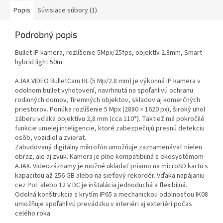
Popis
Súvisiace súbory (1)
Podrobný popis
Bullet IP kamera, rozlíšenie 5Mpx/25fps, objektív 2.8mm, Smart
hybrid light 50m
AJAX VIDEO BulletCam HL (5 Mp/2.8 mm) je výkonná IP kamera v
odolnom bullet vyhotovení, navrhnutá na spoľahlivú ochranu
rodinných domov, firemných objektov, skladov aj komerčných
priestorov. Ponúka rozlíšenie 5 Mpx (2880 × 1620 px), široký uhol
záberu vďaka objektívu 2,8 mm (cca 110°). Taktiež má pokročilé
funkcie umelej inteligencie, ktoré zabezpečujú presnú detekciu
osôb, vozidiel a zvierat.
Zabudovaný digitálny mikrofón umožňuje zaznamenávať nielen
obraz, ale aj zvuk. Kamera je plne kompatibilná s ekosystémom
AJAX. Videozáznamy je možné ukladať priamo na microSD kartu s
kapacitou až 256 GB alebo na sieťový rekordér. Vďaka napájaniu
cez PoE alebo 12 V DC je inštalácia jednoduchá a flexibilná.
Odolná konštrukcia s krytím IP65 a mechanickou odolnosťou IK08
umožňuje spoľahlivú prevádzku v interiéri aj exteriéri počas
celého roka.