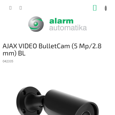
Prejsť
NÁKUP
na
obsah
KOŠÍK
AJAX VIDEO BulletCam (5 Mp/2.8
mm) BL
042335