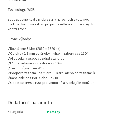
celého roka.
Technológia WDR:
Zabezpečuje kvalitný obraz aj v náročných svetelných
podmienkach, napríklad pri protisvetle alebo výrazných
kontrastoch.
Hlavné výhody:
✔Rozlíšenie 5 Mpx (2880 × 1620 px)
✔Objektív 2,8 mm so širokým uhlom záberu cca 110°
✔AI detekcia osôb, vozidiel a zvierat
✔IR prisvietenie s dosahom až 50 m
✔Technológia True WDR
✔Podpora záznamu na microSD kartu alebo na záznamník
✔Napájanie cez PoE alebo 12 V DC
✔Odolnosť IP65 a IK08 pre vnútorné aj vonkajšie použitie
Dodatočné parametre
Kategória
:
Kamery