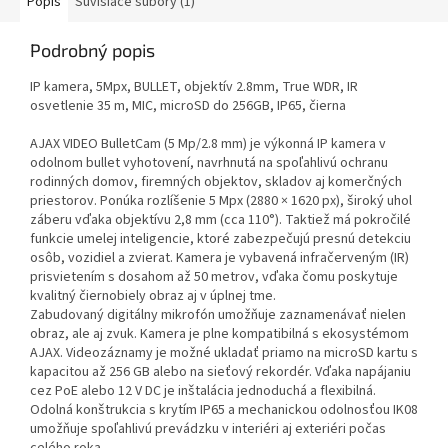
Popis
Súvisiace súbory (1)
Podrobný popis
IP kamera, 5Mpx, BULLET, objektív 2.8mm, True WDR, IR
osvetlenie 35 m, MIC, microSD do 256GB, IP65, čierna
AJAX VIDEO BulletCam (5 Mp/2.8 mm) je výkonná IP kamera v
odolnom bullet vyhotovení, navrhnutá na spoľahlivú ochranu
rodinných domov, firemných objektov, skladov aj komerčných
priestorov. Ponúka rozlíšenie 5 Mpx (2880 × 1620 px), široký uhol
záberu vďaka objektívu 2,8 mm (cca 110°). Taktiež má pokročilé
funkcie umelej inteligencie, ktoré zabezpečujú presnú detekciu
osôb, vozidiel a zvierat. Kamera je vybavená infračerveným (IR)
prisvietením s dosahom až 50 metrov, vďaka čomu poskytuje
kvalitný čiernobiely obraz aj v úplnej tme.
Zabudovaný digitálny mikrofón umožňuje zaznamenávať nielen
obraz, ale aj zvuk. Kamera je plne kompatibilná s ekosystémom
AJAX. Videozáznamy je možné ukladať priamo na microSD kartu s
kapacitou až 256 GB alebo na sieťový rekordér. Vďaka napájaniu
cez PoE alebo 12 V DC je inštalácia jednoduchá a flexibilná.
Odolná konštrukcia s krytím IP65 a mechanickou odolnosťou IK08
umožňuje spoľahlivú prevádzku v interiéri aj exteriéri počas