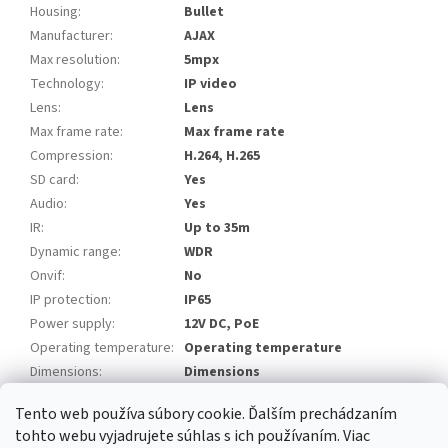
Housing
:
Bullet
Manufacturer
:
AJAX
Max resolution
:
5mpx
Technology
:
IP video
Lens
:
Lens
Max frame rate
:
Max frame rate
Compression
:
H.264, H.265
SD card
:
Yes
Audio
:
Yes
IR
:
Up to 35m
Dynamic range
:
WDR
Onvif
:
No
IP protection
:
IP65
Power supply
:
12V DC, PoE
Operating temperature
:
Operating temperature
Dimensions
:
Dimensions
Tento web používa súbory cookie. Ďalším prechádzaním
Z
tohto webu vyjadrujete súhlas s ich používaním. Viac