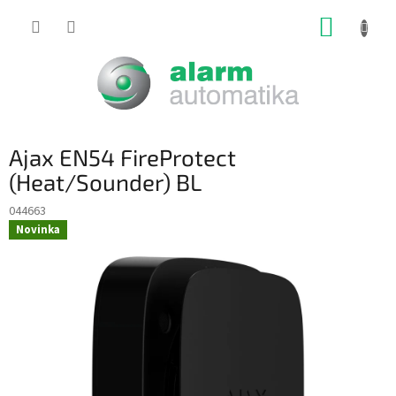
Prejsť
NÁKUP
na
obsah
KOŠÍK
Ajax EN54 FireProtect
(Heat/Sounder) BL
044663
Novinka