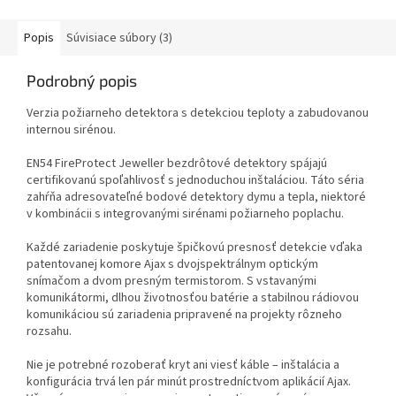
Popis
Súvisiace súbory (3)
Podrobný popis
Verzia požiarneho detektora s detekciou teploty a zabudovanou
internou sirénou.
EN54 FireProtect Jeweller bezdrôtové detektory spájajú
certifikovanú spoľahlivosť s jednoduchou inštaláciou. Táto séria
zahŕňa adresovateľné bodové detektory dymu a tepla, niektoré
v kombinácii s integrovanými sirénami požiarneho poplachu.
Každé zariadenie poskytuje špičkovú presnosť detekcie vďaka
patentovanej komore Ajax s dvojspektrálnym optickým
snímačom a dvom presným termistorom. S vstavanými
komunikátormi, dlhou životnosťou batérie a stabilnou rádiovou
komunikáciou sú zariadenia pripravené na projekty rôzneho
rozsahu.
Nie je potrebné rozoberať kryt ani viesť káble – inštalácia a
konfigurácia trvá len pár minút prostredníctvom aplikácií Ajax.