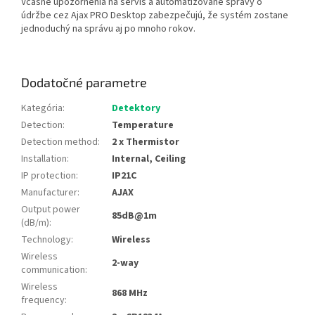
Včasné upozornenia na servis a automatizované správy o
údržbe cez Ajax PRO Desktop zabezpečujú, že systém zostane
jednoduchý na správu aj po mnoho rokov.
Dodatočné parametre
Kategória
:
Detektory
Detection
:
Temperature
Detection method
:
2 x Thermistor
Installation
:
Internal, Ceiling
IP protection
:
IP21C
Manufacturer
:
AJAX
Output power
85dB@1m
(dB/m)
:
Technology
:
Wireless
Wireless
2-way
communication
:
Wireless
868 MHz
frequency
: