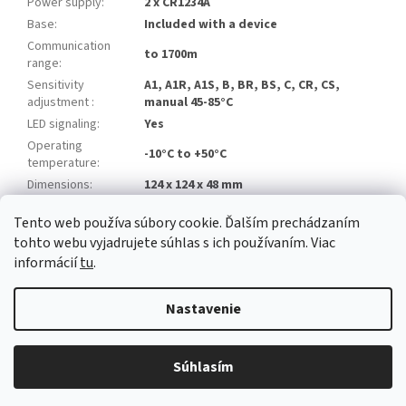
Power supply
:
2 x CR1234A
Base
:
Included with a device
Communication
to 1700m
range
:
Sensitivity
A1, A1R, A1S, B, BR, BS, C, CR, CS,
adjustment
:
manual 45-85°C
LED signaling
:
Yes
Operating
-10°C to +50°C
temperature
:
Dimensions
:
124 x 124 x 48 mm
Tento web používa súbory cookie. Ďalším prechádzaním
Z
tohto webu vyjadrujete súhlas s ich používaním. Viac
á
informácií
tu
.
Newsletter
Facebook
LinkedIn
Instagram
YouTube
p
ä
Nastavenie
t
i
Copyright 2026
Alarm automatika B2B
. Všetky práva vyhradené.
e
Súhlasím
Upraviť nastavenie cookies