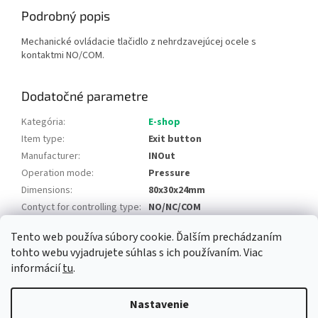
Podrobný popis
Mechanické ovládacie tlačidlo z nehrdzavejúcej ocele s
kontaktmi NO/COM.
Dodatočné parametre
Kategória
:
E-shop
Item type
:
Exit button
Manufacturer
:
INOut
Operation mode
:
Pressure
Dimensions
:
80x30x24mm
Contyct for controlling type
:
NO/NC/COM
Tento web používa súbory cookie. Ďalším prechádzaním
Z
tohto webu vyjadrujete súhlas s ich používaním. Viac
á
informácií
tu
.
Newsletter
Facebook
LinkedIn
Instagram
YouTube
p
ä
Nastavenie
t