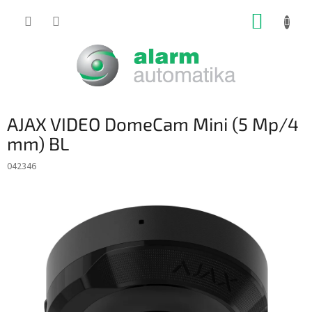
Prejsť
NÁKUP
na
obsah
KOŠÍK
AJAX VIDEO DomeCam Mini (5 Mp/4
mm) BL
042346