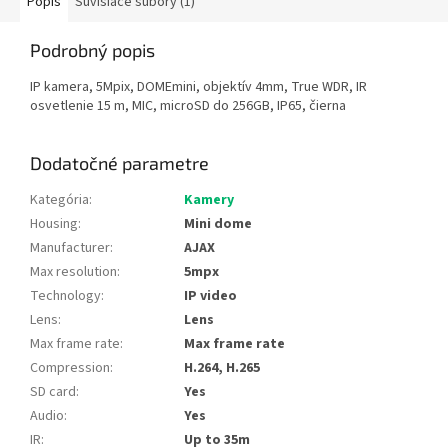
Popis
Súvisiace súbory (1)
Podrobný popis
IP kamera, 5Mpix, DOMEmini, objektív 4mm, True WDR, IR
osvetlenie 15 m, MIC, microSD do 256GB, IP65, čierna
Dodatočné parametre
Kategória
:
Kamery
Housing
:
Mini dome
Manufacturer
:
AJAX
Max resolution
:
5mpx
Technology
:
IP video
Lens
:
Lens
Max frame rate
:
Max frame rate
Compression
:
H.264, H.265
SD card
:
Yes
Audio
:
Yes
IR
:
Up to 35m