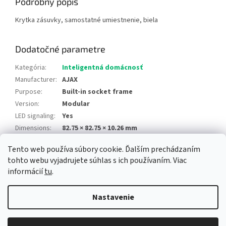
Podrobný popis
Krytka zásuvky, samostatné umiestnenie, biela
Dodatočné parametre
Kategória
:
Inteligentná domácnosť
Manufacturer
:
AJAX
Purpose
:
Built-in socket frame
Version
:
Modular
LED signaling
:
Yes
Dimensions
:
82.75 × 82.75 × 10.26 mm
Tento web používa súbory cookie. Ďalším prechádzaním
Z
tohto webu vyjadrujete súhlas s ich používaním. Viac
á
informácií
tu
.
Newsletter
Facebook
LinkedIn
Instagram
YouTube
p
ä
Nastavenie
t
i
Copyright 2026
Alarm automatika B2B
. Všetky práva vyhradené.
e