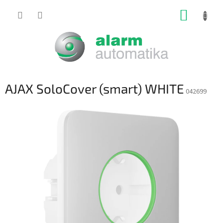
Prejsť
NÁKUP
na
obsah
KOŠÍK
AJAX SoloCover (smart) WHITE
042699